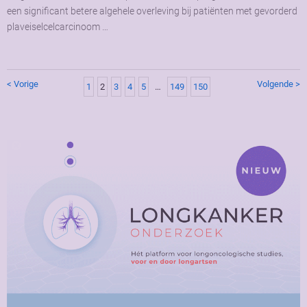
een significant betere algehele overleving bij patiënten met gevorderd
plaveiselcelcarcinoom …
< Vorige
Volgende >
1
2
3
4
5
…
149
150