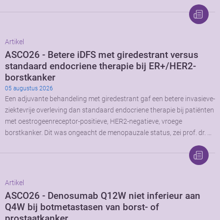
Artikel
ASCO26 - Betere iDFS met giredestrant versus
standaard endocriene therapie bij ER+/HER2-
borstkanker
05 augustus 2026
Een adjuvante behandeling met giredestrant gaf een betere invasieve-
ziektevrije overleving dan standaard endocriene therapie bij patiënten
met oestrogeenreceptor-positieve, HER2-negatieve, vroege
borstkanker. Dit was ongeacht de menopauzale status, zei prof. dr. …
Artikel
ASCO26 - Denosumab Q12W niet inferieur aan
Q4W bij botmetastasen van borst- of
prostaatkanker