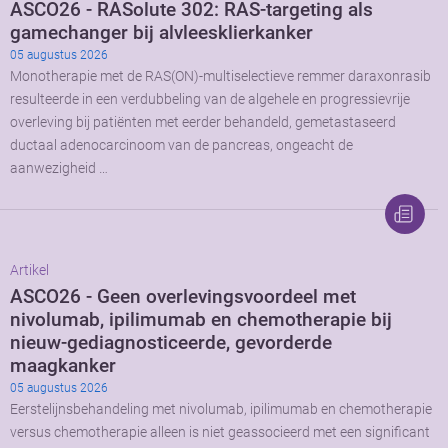
ASCO26 - RASolute 302: RAS-targeting als
gamechanger bij alvleesklierkanker
05 augustus 2026
Monotherapie met de RAS(ON)-multiselectieve remmer daraxonrasib
resulteerde in een verdubbeling van de algehele en progressievrije
overleving bij patiënten met eerder behandeld, gemetastaseerd
ductaal adenocarcinoom van de pancreas, ongeacht de
aanwezigheid …
Artikel
ASCO26 - Geen overlevingsvoordeel met
nivolumab, ipilimumab en chemotherapie bij
nieuw-gediagnosticeerde, gevorderde
maagkanker
05 augustus 2026
Eerstelijnsbehandeling met nivolumab, ipilimumab en chemotherapie
versus chemotherapie alleen is niet geassocieerd met een significant