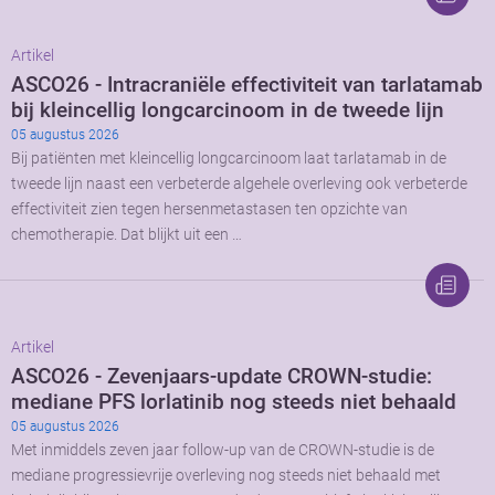
Artikel
ASCO26 - Intracraniële effectiviteit van tarlatamab
bij kleincellig longcarcinoom in de tweede lijn
05 augustus 2026
Bij patiënten met kleincellig longcarcinoom laat tarlatamab in de
tweede lijn naast een verbeterde algehele overleving ook verbeterde
effectiviteit zien tegen hersenmetastasen ten opzichte van
chemotherapie. Dat blijkt uit een …
Artikel
ASCO26 - Zevenjaars-update CROWN-studie:
mediane PFS lorlatinib nog steeds niet behaald
05 augustus 2026
Met inmiddels zeven jaar follow-up van de CROWN-studie is de
mediane progressievrije overleving nog steeds niet behaald met