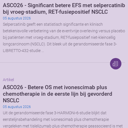
ASCO26 - Significant betere EFS met selpercatinib
bij vroeg-stadium, RET-fusiepositief NSCLC
05 augustus 2026
Selpercatinib geeft een statistisch significante en klinisch
betekenisvolle verbetering van de eventvrije overleving versus placebo
bij patiënten met vroeg-stadium, RET-fusiepositief niet-kleincellig
longcarcinoom (NSCLC). Dit bleek uit de gerandomiseerde fase 3-
LIBRETTO-432-studie …
Artikel
ASCO26 - Betere OS met ivonescimab plus
chemotherapie in de eerste lijn bij gevorderd
NSCLC
05 augustus 2026
Uit de gerandomiseerde fase 3-HARMONi-6-studie blijkt dat
eerstelijnsbehandeling met ivonescimab plus chemotherapie
vergeleken met tislelizumab plus chemotherapie geassocieerd is met