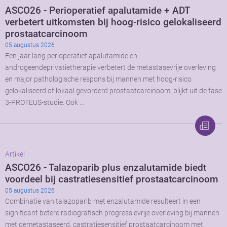
ASCO26 - Perioperatief apalutamide + ADT
verbetert uitkomsten bij hoog-risico gelokaliseerd
prostaatcarcinoom
05 augustus 2026
Een jaar lang perioperatief apalutamide en
androgeendeprivatietherapie verbetert de metastasevrije overleving
en major pathologische respons bij mannen met hoog-risico
gelokaliseerd of lokaal gevorderd prostaatcarcinoom, blijkt uit de fase
3-PROTEUS-studie. Ook …
Artikel
ASCO26 - Talazoparib plus enzalutamide biedt
voordeel bij castratiesensitief prostaatcarcinoom
05 augustus 2026
Combinatie van talazoparib met enzalutamide resulteert in een
significant betere radiografisch progressievrije overleving bij mannen
met gemetastaseerd, castratiesensitief prostaatcarcinoom met