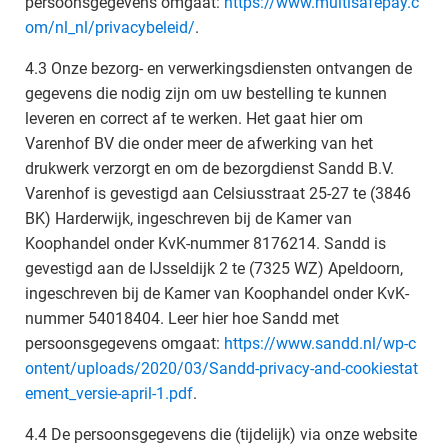
persoonsgegevens omgaat:
https://www.multisafepay.c
om/nl_nl/privacybeleid/
.
4.3 Onze bezorg- en verwerkingsdiensten ontvangen de
gegevens die nodig zijn om uw bestelling te kunnen
leveren en correct af te werken. Het gaat hier om
Varenhof BV die onder meer de afwerking van het
drukwerk verzorgt en om de bezorgdienst Sandd B.V.
Varenhof is gevestigd aan Celsiusstraat 25-27 te (3846
BK) Harderwijk, ingeschreven bij de Kamer van
Koophandel onder KvK-nummer 8176214. Sandd is
gevestigd aan de IJsseldijk 2 te (7325 WZ) Apeldoorn,
ingeschreven bij de Kamer van Koophandel onder KvK-
nummer 54018404. Leer hier hoe Sandd met
persoonsgegevens omgaat:
https://www.sandd.nl/wp-c
ontent/uploads/2020/03/Sandd-privacy-and-cookiestat
ement_versie-april-1.pdf
.
4.4 De persoonsgegevens die (tijdelijk) via onze website