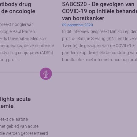
tibody drug
SABCS20 - De gevolgen van
 de oncologie
COVID-19 op initiële behand
van borstkanker
spreekt hoogleraar
09 december 2020
logie Paul Parren,
In dit interview bespreekt klinisch epid
eids Universitair Medisch
prof. dr. Sabine Siesling (IKNL en Univers
erapeutics, de verschillende
Twente) de gevolgen van de COVID-19-
ody drug conjugates (ADS’s)
pandemie op de initiële behandeling va
oog prof. …
borstkanker met internist-oncoloog prof.
lights acute
kemie
ekt de laatste
het gebied van acute
 die werden gepresenteerd