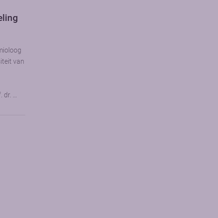
eling
emioloog
iteit van
n
 dr. …