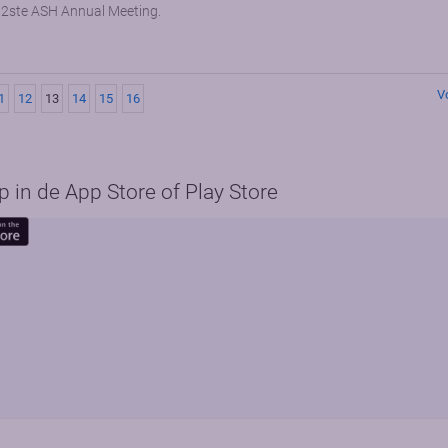
e 62ste ASH Annual Meeting.
V
1
12
13
14
15
16
in de App Store of Play Store