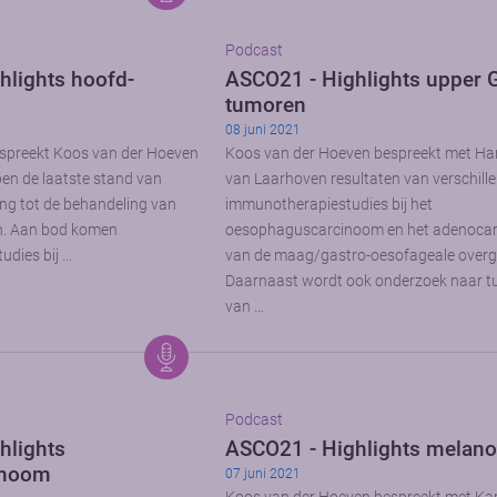
Podcast
hlights hoofd-
ASCO21 - Highlights upper G
tumoren
08 juni 2021
espreekt Koos van der Hoeven
Koos van der Hoeven bespreekt met H
en de laatste stand van
van Laarhoven resultaten van verschill
ng tot de behandeling van
immunotherapiestudies bij het
n. Aan bod komen
oesophaguscarcinoom en het adenoca
udies bij …
van de maag/gastro-oesofageale over
Daarnaast wordt ook onderzoek naar 
van …
Podcast
hlights
ASCO21 - Highlights melan
noom
07 juni 2021