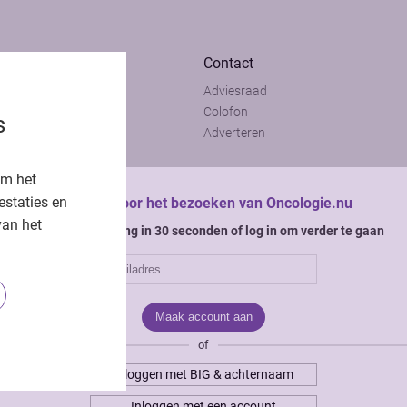
Contact
Adviesraad
t
Colofon
s
t
Adverteren
om het
estaties en
Bedankt voor het bezoeken van Oncologie.nu
van het
Krijg gratis toegang in 30 seconden of log in om verder te gaan
of
Inloggen met BIG & achternaam
Inloggen met een account