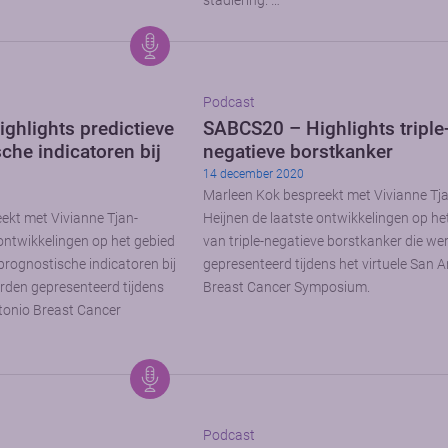
stadiëring. …
Podcast
ghlights predictieve
SABCS20 – Highlights triple
che indicatoren bij
negatieve borstkanker
14 december 2020
Marleen Kok bespreekt met Vivianne Tj
ekt met Vivianne Tjan-
Heijnen de laatste ontwikkelingen op he
 ontwikkelingen op het gebied
van triple-negatieve borstkanker die we
prognostische indicatoren bij
gepresenteerd tijdens het virtuele San 
rden gepresenteerd tijdens
Breast Cancer Symposium.
ntonio Breast Cancer
Podcast