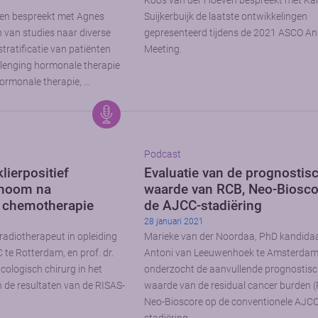
Koos van der Hoeven bespreekt met Kar
en bespreekt met Agnes
Suijkerbuijk de laatste ontwikkelingen
n van studies naar diverse
gepresenteerd tijdens de 2021 ASCO An
ratificatie van patiënten
Meeting.
erlenging hormonale therapie
ormonale therapie, …
Podcast
lierpositief
Evaluatie van de prognostis
noom na
waarde van RCB, Neo-Biosco
 chemotherapie
de AJCC-stadiëring
28 januari 2021
radiotherapeut in opleiding
Marieke van der Noordaa, PhD kandidaa
te Rotterdam, en prof. dr.
Antoni van Leeuwenhoek te Amsterdam
cologisch chirurg in het
onderzocht de aanvullende prognostis
de resultaten van de RISAS-
waarde van de residual cancer burden 
Neo-Bioscore op de conventionele AJCC