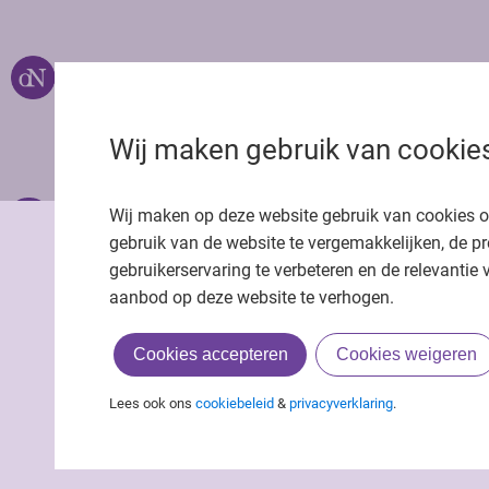
Over ons
Uitgeverij Jaap
Privacy statemen
Wij maken gebruik van cookie
Cookie statemen
Onze app
Richtlijnen
Wij maken op deze website gebruik van cookies 
gebruik van de website te vergemakkelijken, de pr
gebruikerservaring te verbeteren en de relevantie 
aanbod op deze website te verhogen.
Cookies accepteren
Cookies weigeren
Lees ook ons
cookiebeleid
&
privacyverklaring
.