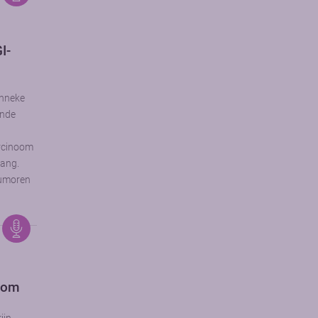
I-
anneke
ende
rcinoom
gang.
tumoren
oom