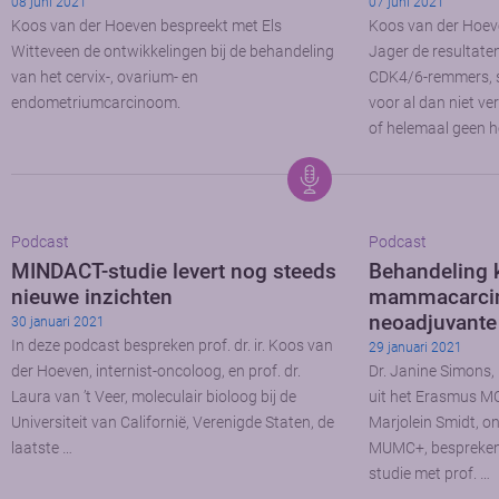
08 juni 2021
07 juni 2021
Koos van der Hoeven bespreekt met Els
Koos van der Hoev
Witteveen de ontwikkelingen bij de behandeling
Jager de resultate
van het cervix-, ovarium- en
CDK4/6-remmers, st
endometriumcarcinoom.
voor al dan niet v
of helemaal geen h
Podcast
Podcast
MINDACT-studie levert nog steeds
Behandeling k
nieuwe inzichten
mammacarci
neoadjuvante
30 januari 2021
In deze podcast bespreken prof. dr. ir. Koos van
29 januari 2021
der Hoeven, internist-oncoloog, en prof. dr.
Dr. Janine Simons, 
Laura van ’t Veer, moleculair bioloog bij de
uit het Erasmus MC 
Universiteit van Californië, Verenigde Staten, de
Marjolein Smidt, on
laatste …
MUMC+, bespreken 
studie met prof. …