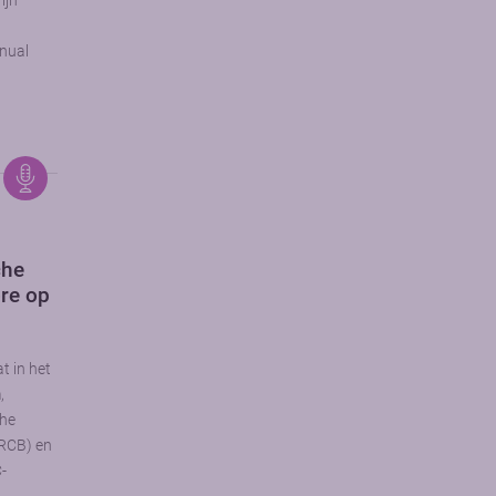
ijn
nual
che
re op
t in het
,
che
(RCB) en
-