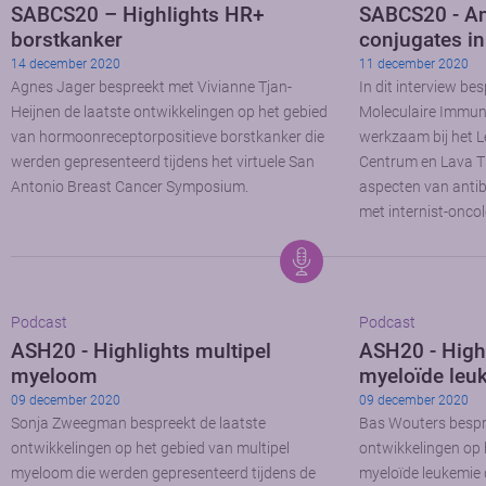
SABCS20 – Highlights HR+
SABCS20 - An
borstkanker
conjugates in
14 december 2020
11 december 2020
Agnes Jager bespreekt met Vivianne Tjan-
In dit interview be
Heijnen de laatste ontwikkelingen op het gebied
Moleculaire Immuno
van hormoonreceptorpositieve borstkanker die
werkzaam bij het L
werden gepresenteerd tijdens het virtuele San
Centrum en Lava Th
Antonio Breast Cancer Symposium.
aspecten van antib
met internist-oncol
Podcast
Podcast
ASH20 - Highlights multipel
ASH20 - High
myeloom
myeloïde leu
09 december 2020
09 december 2020
Sonja Zweegman bespreekt de laatste
Bas Wouters bespre
ontwikkelingen op het gebied van multipel
ontwikkelingen op 
myeloom die werden gepresenteerd tijdens de
myeloïde leukemie