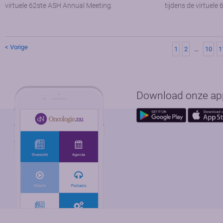
virtuele 62ste ASH Annual Meeting.
tijdens de virtuel
< Vorige
1
2
…
10
1
Download onze app 