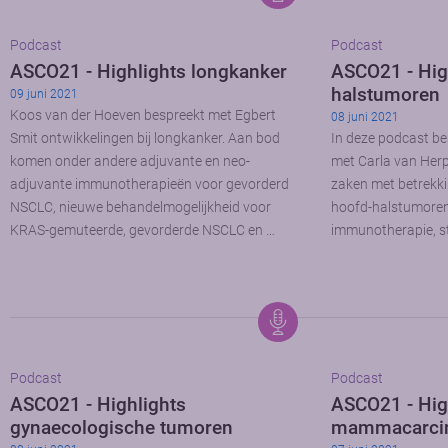
Podcast
Podcast
ASCO21 - Highlights longkanker
ASCO21 - Hig
halstumoren
09 juni 2021
Koos van der Hoeven bespreekt met Egbert
08 juni 2021
Smit ontwikkelingen bij longkanker. Aan bod
In deze podcast b
komen onder andere adjuvante en neo-
met Carla van Herp
adjuvante immunotherapieën voor gevorderd
zaken met betrekki
NSCLC, nieuwe behandelmogelijkheid voor
hoofd-halstumore
KRAS-gemuteerde, gevorderde NSCLC en …
immunotherapie, st
Podcast
Podcast
ASCO21 - Highlights
ASCO21 - Hig
gynaecologische tumoren
mammacarci