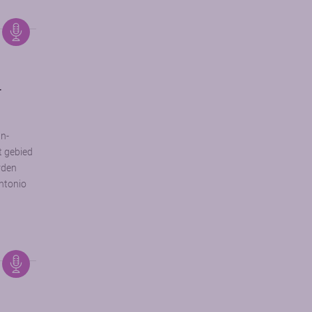
-
an-
t gebied
rden
Antonio