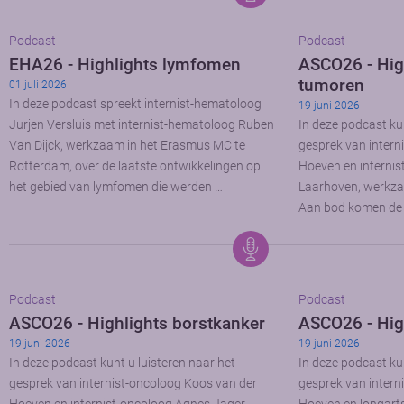
Podcast
Podcast
EHA26 - Highlights lymfomen
ASCO26 - High
tumoren
01 juli 2026
In deze podcast spreekt internist-hematoloog
19 juni 2026
Jurjen Versluis met internist-hematoloog Ruben
In deze podcast kun
Van Dijck, werkzaam in het Erasmus MC te
gesprek van intern
Rotterdam, over de laatste ontwikkelingen op
Hoeven en interni
het gebied van lymfomen die werden …
Laarhoven, werkz
Aan bod komen de 
Podcast
Podcast
ASCO26 - Highlights borstkanker
ASCO26 - Hig
19 juni 2026
19 juni 2026
In deze podcast kunt u luisteren naar het
In deze podcast kun
gesprek van internist-oncoloog Koos van der
gesprek van intern