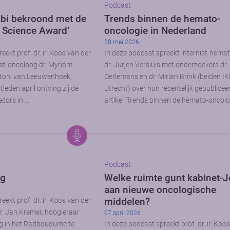
Podcast
bi bekroond met de
Trends binnen de hemato-
n Science Award’
oncologie in Nederland
28 mei 2026
eekt prof. dr. ir. Koos van der
In deze podcast spreekt internist-hema
st-oncoloog dr. Myriam
dr. Jurjen Versluis met onderzoekers dr
ntoni van Leeuwenhoek,
Oerlemans en dr. Mirian Brink (beiden IK
eden april ontving zij de
Utrecht) over hun recentelijk gepublicee
ators in …
artikel ‘Trends binnen de hemato-oncolo
Podcast
rg
Welke ruimte gunt kabinet-J
aan nieuwe oncologische
middelen?
eekt prof. dr. ir. Koos van der
r. Jan Kremer, hoogleraar
07 april 2026
g in het Radboudumc te
In deze podcast spreekt prof. dr. ir. Koo