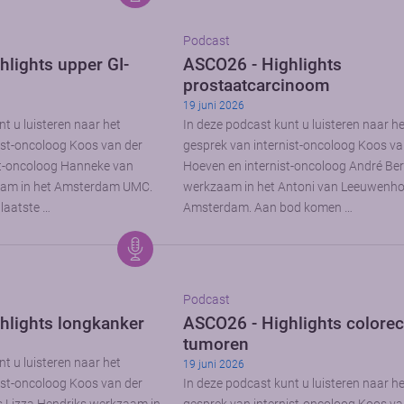
Podcast
lights upper GI-
ASCO26 - Highlights
prostaatcarcinoom
19 juni 2026
t u luisteren naar het
In deze podcast kunt u luisteren naar h
ist-oncoloog Koos van der
gesprek van internist-oncoloog Koos va
st-oncoloog Hanneke van
Hoeven en internist-oncoloog André Be
aam in het Amsterdam UMC.
werkzaam in het Antoni van Leeuwenho
laatste …
Amsterdam. Aan bod komen …
Podcast
hlights longkanker
ASCO26 - Highlights colorec
tumoren
t u luisteren naar het
19 juni 2026
ist-oncoloog Koos van der
In deze podcast kunt u luisteren naar h