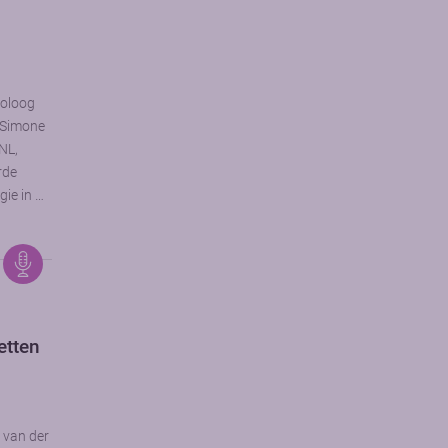
toloog
. Simone
NL,
rde
gie in …
etten
s van der