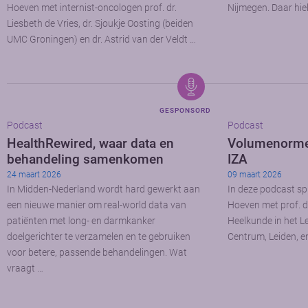
Hoeven met internist-oncologen prof. dr.
Nijmegen. Daar hiel
Liesbeth de Vries, dr. Sjoukje Oosting (beiden
UMC Groningen) en dr. Astrid van der Veldt …
GESPONSORD
Podcast
Podcast
HealthRewired, waar data en
Volumenormen
behandeling samenkomen
IZA
24 maart 2026
09 maart 2026
In Midden-Nederland wordt hard gewerkt aan
In deze podcast spr
een nieuwe manier om real-world data van
Hoeven met prof. d
patiënten met long- en darmkanker
Heelkunde in het Le
doelgerichter te verzamelen en te gebruiken
Centrum, Leiden, en
voor betere, passende behandelingen. Wat
vraagt …