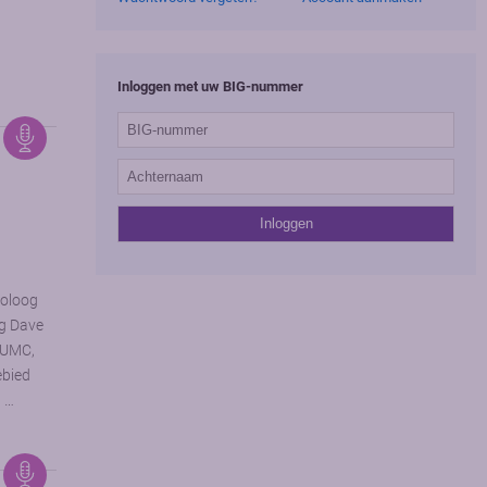
Inloggen met uw BIG-nummer
toloog
og Dave
 UMC,
ebied
n …