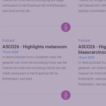
Hoeven en internist-oncoloog Agnes Jager
Hoeven en longart
werkzaam in het Erasmus MC te Rotterdam.
het Maastricht UM
Aan bod komen de …
laatste ontwikkeli
Podcast
Podcast
ASCO26 - Highlights melanoom
ASCO26 - Hig
blaascarcin
19 juni 2026
In deze podcast kunt u luisteren naar het
19 juni 2026
gesprek van internist-oncoloog Koos van der
In deze podcast kun
Hoeven en internist-oncoloog Astrid van der
gesprek van intern
Veldt werkzaam in het Erasmus MC te
Hoeven en internis
Rotterdam. Aan bod …
Robbrecht, werkza
Rotterdam. Aan bo