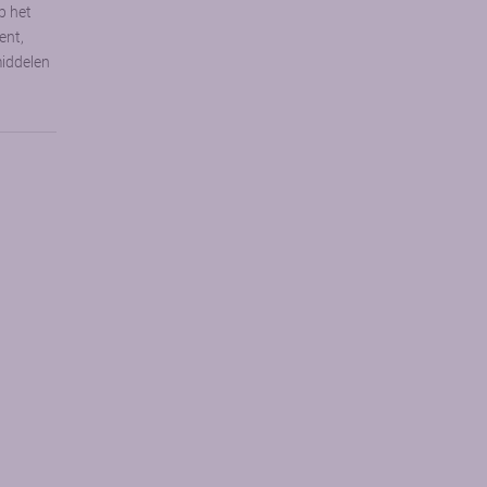
p het
ent,
middelen