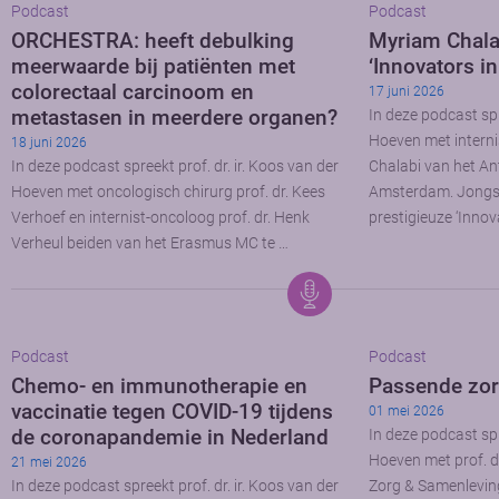
Podcast
Podcast
ORCHESTRA: heeft debulking
Myriam Chala
meerwaarde bij patiënten met
‘Innovators i
colorectaal carcinoom en
17 juni 2026
metastasen in meerdere organen?
In deze podcast spr
Hoeven met interni
18 juni 2026
In deze podcast spreekt prof. dr. ir. Koos van der
Chalabi van het A
Hoeven met oncologisch chirurg prof. dr. Kees
Amsterdam. Jongstl
Verhoef en internist-oncoloog prof. dr. Henk
prestigieuze ‘Innov
Verheul beiden van het Erasmus MC te …
Podcast
Podcast
Chemo- en immunotherapie en
Passende zo
vaccinatie tegen COVID-19 tijdens
01 mei 2026
de coronapandemie in Nederland
In deze podcast spr
Hoeven met prof. d
21 mei 2026
In deze podcast spreekt prof. dr. ir. Koos van der
Zorg & Samenlevin