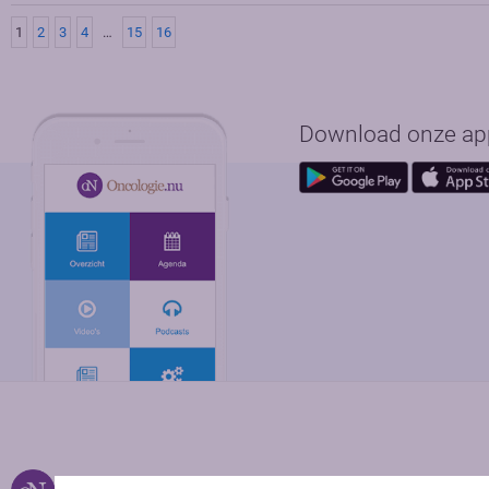
1
2
3
4
…
15
16
Download onze app 