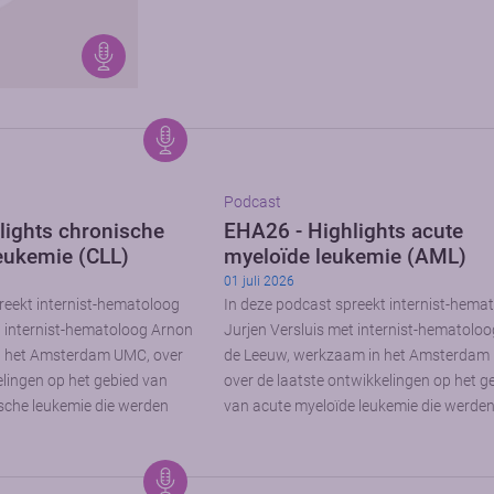
Podcast
lights chronische
EHA26 - Highlights acute
eukemie (CLL)
myeloïde leukemie (AML)
01 juli 2026
reekt internist-hematoloog
In deze podcast spreekt internist-hema
t internist-hematoloog Arnon
Jurjen Versluis met internist-hematolo
n het Amsterdam UMC, over
de Leeuw, werkzaam in het Amsterdam
elingen op het gebied van
over de laatste ontwikkelingen op het g
sche leukemie die werden
van acute myeloïde leukemie die werde