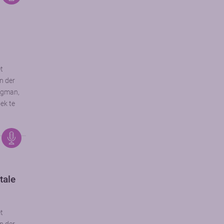
et
n der
rgman,
ek te
tale
et