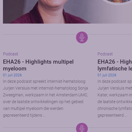
Podcast
Podcast
EHA26 - Highlights multipel
EHA26 - High
myeloom
lymfatische l
01 juli 2026
01 juli 2026
In deze podcast spreekt internist-hematoloog
In deze podcast sp
Jurjen Versluis met internist-hematoloog Sonja
Jurjen Versluis me
Zweegman, werkzaam in het Amsterdam UMC,
Kater, werkzaam i
over de laatste ontwikkelingen op het gebied
de laatste ontwikk
van multipel myeloom die werden
chronische lymfati
gepresenteerd tijdens …
gepresenteerd …