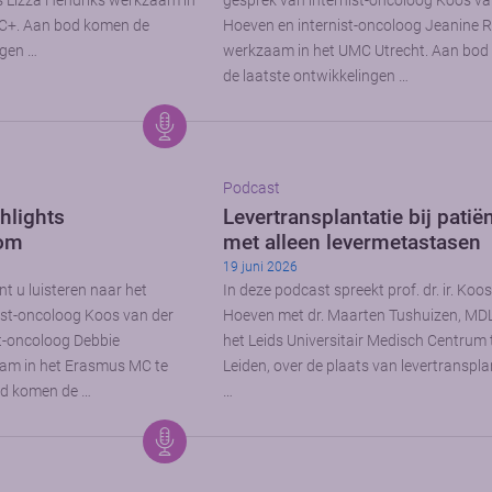
s Lizza Hendriks werkzaam in
gesprek van internist-oncoloog Koos va
C+. Aan bod komen de
Hoeven en internist-oncoloog Jeanine 
ngen …
werkzaam in het UMC Utrecht. Aan bo
de laatste ontwikkelingen …
Podcast
hlights
Levertransplantatie bij patië
oom
met alleen levermetastasen
19 juni 2026
t u luisteren naar het
In deze podcast spreekt prof. dr. ir. Koo
ist-oncoloog Koos van der
Hoeven met dr. Maarten Tushuizen, MDL
t-oncoloog Debbie
het Leids Universitair Medisch Centrum 
am in het Erasmus MC te
Leiden, over de plaats van levertransplan
d komen de …
…