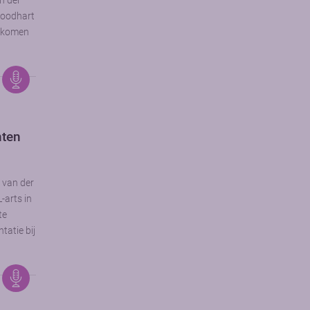
n der
Roodhart
d komen
nten
s van der
-arts in
te
tatie bij