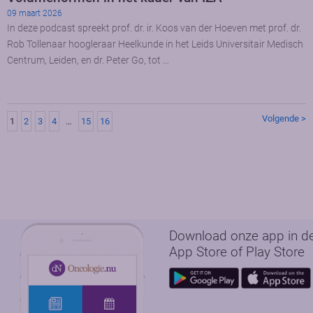
09 maart 2026
In deze podcast spreekt prof. dr. ir. Koos van der Hoeven met prof. dr.
Rob Tollenaar hoogleraar Heelkunde in het Leids Universitair Medisch
Centrum, Leiden, en dr. Peter Go, tot …
Volgende >
1
2
3
4
…
15
16
Download onze app in d
App Store of Play Store