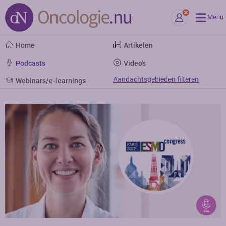
Menu
Home
Artikelen
Podcasts
Video's
Aandachtsgebieden filteren
Webinars/e-learnings