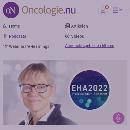
Menu
Home
Artikelen
Podcasts
Video's
Aandachtsgebieden filteren
Webinars/e-learnings