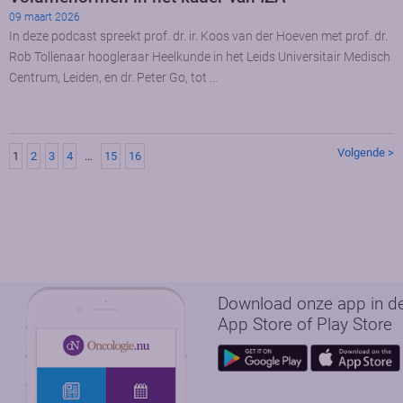
09 maart 2026
In deze podcast spreekt prof. dr. ir. Koos van der Hoeven met prof. dr.
Rob Tollenaar hoogleraar Heelkunde in het Leids Universitair Medisch
Centrum, Leiden, en dr. Peter Go, tot …
Volgende >
1
2
3
4
…
15
16
Download onze app in d
App Store of Play Store