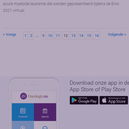
acute myeloïde leukemie die werden gepresenteerd tijdens de EHA
2021 virtual.
< Vorige
Volgende >
1
2
…
9
10
11
12
13
14
15
16
Download onze app in d
App Store of Play Store