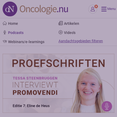
Menu
Home
Artikelen
Podcasts
Video's
Aandachtsgebieden filteren
Webinars/e-learnings