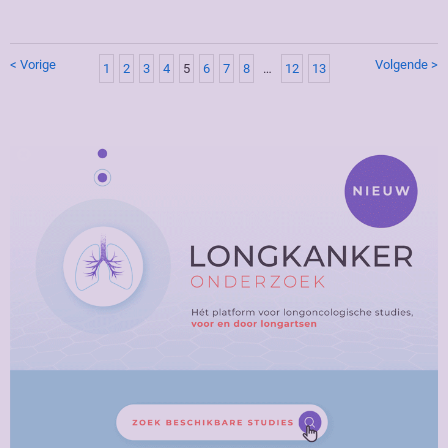
< Vorige
Volgende >
1
2
3
4
5
6
7
8
…
12
13