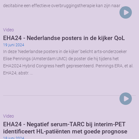
decitabine een effectieve overbruggingstherapie kan zijn naar …
Video
EHA24 - Nederlandse posters in de kijker QoL
19 juni 2024
In deze ‘Nederlandse posters in de kijker’ belicht arts-onderzoeker
Elise Pennings (Amsterdam UMC) de poster die hij tijdens het
EHA2024 Hybrid Congress heeft gepresenteerd. Pennings ERA, et al.
EHA24; abstr. …
Video
EHA24 - Negatief serum-TARC bij interim-PET
identificeert HL-patiënten met goede prognose
18 juni 2024