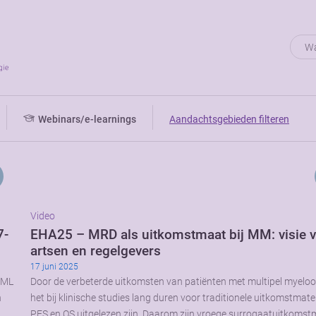
Webinars/e-learnings
Aandachtsgebieden filteren
Video
7-
EHA25 – MRD als uitkomstmaat bij MM: visie 
artsen en regelgevers
17 juni 2025
AML
Door de verbeterde uitkomsten van patiënten met multipel myelo
n
het bij klinische studies lang duren voor traditionele uitkomstmate
…
PFS en OS uitgelezen zijn. Daarom zijn vroege surrogaatuitkoms