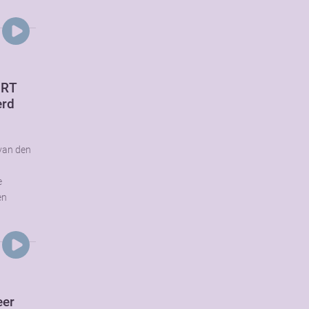
 RT
erd
 van den
e
en
eer