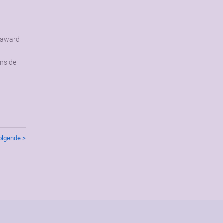
a award
ens de
olgende >