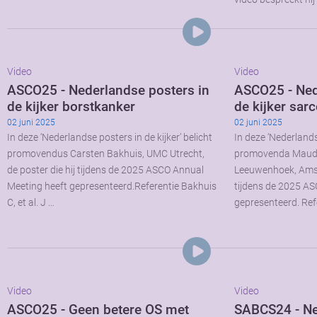
Video
Video
ASCO25 - Nederlandse posters in
ASCO25 - Ned
de kijker borstkanker
de kijker sa
02 juni 2025
02 juni 2025
In deze ‘Nederlandse posters in de kijker’ belicht
In deze ‘Nederlandse
promovendus Carsten Bakhuis, UMC Utrecht,
promovenda Maud v
de poster die hij tijdens de 2025 ASCO Annual
Leeuwenhoek, Amste
Meeting heeft gepresenteerd.Referentie Bakhuis
tijdens de 2025 AS
C, et al. J …
gepresenteerd. Ref
Video
Video
ASCO25 - Geen betere OS met
SABCS24 - Ne