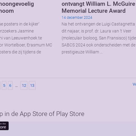
rmoongevoelig
ontvangt William L. McGuire
noom
Memorial Lecture Award
14 december 2024
 posters in de kijker’
Na het ontvangen de Luigi Castagnett
erzoekers Jasmine
dit najaar, is prof. dr. Laura van ’t Veer
i van Leeuwenhoek te
(moleculair bioloog, San Fransisco) tijd
or Wortelboer, Erasmum MC
SABCS 2024 ook onderscheiden met de
ters die zij tijdens de
prestigieuze William …
V
5
6
…
12
13
in de App Store of Play Store