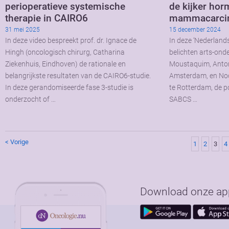
perioperatieve systemische
de kijker ho
therapie in CAIRO6
mammacarci
31 mei 2025
15 december 2024
In deze video bespreekt prof. dr. Ignace de
In deze ‘Nederlandse
Hingh (oncologisch chirurg, Catharina
belichten arts-ond
Ziekenhuis, Eindhoven) de rationale en
Moustaquim, Anton
belangrijkste resultaten van de CAIRO6-studie.
Amsterdam, en No
In deze gerandomiseerde fase 3-studie is
te Rotterdam, de pos
onderzocht of …
SABCS …
< Vorige
1
2
3
4
Download onze app 