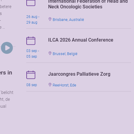
International Federation of Head and
Neck Oncologic Societies
 betere
us
26 aug -
Brisbane, Australië
-
29 aug
e …
ILCA 2026 Annual Conference
03 sep -
Brussel, België
05 sep
rs in
Jaarcongres Palliatieve Zorg
ReeHorst, Ede
08 sep
 belicht
ht, de
nual