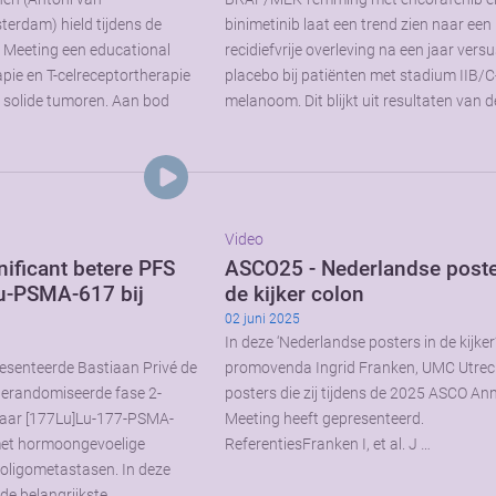
erdam) hield tijdens de
binimetinib laat een trend zien naar een
Meeting een educational
recidiefvrije overleving na een jaar vers
pie en T-celreceptortherapie
placebo bij patiënten met stadium IIB/C
 solide tumoren. Aan bod
melanoom. Dit blijkt uit resultaten van d
Video
ificant betere PFS
ASCO25 - Nederlandse poste
u-PSMA-617 bij
de kijker colon
02 juni 2025
In deze ‘Nederlandse posters in de kijker’
esenteerde Bastiaan Privé de
promovenda Ingrid Franken, UMC Utrec
gerandomiseerde fase 2-
posters die zij tijdens de 2025 ASCO An
aar [177Lu]Lu-177-PSMA-
Meeting heeft gepresenteerd.
 met hormoongevoelige
ReferentiesFranken I, et al. J …
oligometastasen. In deze
 de belangrijkste …