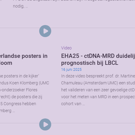
nodig, …
Video
rlandse posters in
EHA25 - ctDNA-MRD duideli
eloom
prognostisch bij LBCL
16 juni 2025
 posters in de kijker’
In deze video bespreekt prof. dr. Martin
endus Koen Klomberg (UMC
Chamuleau (Amsterdam UMC) een stud
s-onderzoeker Flores
het valideren van een zeer gevoelige ct
cht) de posters die zij
voor het meten van MRD in een prospect
25 Congress hebben
cohort van …
omberg …