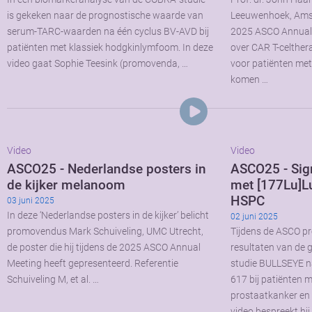
is gekeken naar de prognostische waarde van
Leeuwenhoek, Amst
serum-TARC-waarden na één cyclus BV-AVD bij
2025 ASCO Annual 
patiënten met klassiek hodgkinlymfoom. In deze
over CAR T-celthera
video gaat Sophie Teesink (promovenda, …
voor patiënten met
komen …
Video
Video
ASCO25 - Nederlandse posters in
ASCO25 - Sign
de kijker melanoom
met [177Lu]L
HSPC
03 juni 2025
In deze ‘Nederlandse posters in de kijker’ belicht
02 juni 2025
promovendus Mark Schuiveling, UMC Utrecht,
Tijdens de ASCO pr
de poster die hij tijdens de 2025 ASCO Annual
resultaten van de 
Meeting heeft gepresenteerd. Referentie
studie BULLSEYE n
Schuiveling M, et al. …
617 bij patiënten
prostaatkanker en 
video bespreekt hij