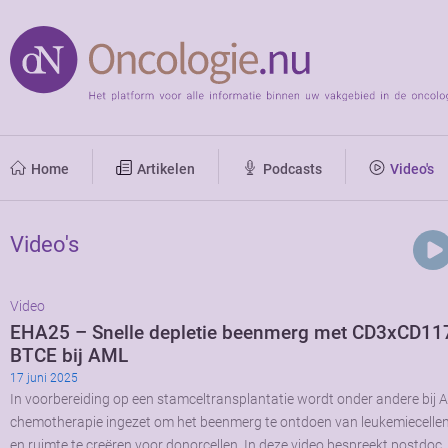
Home
Artikelen
Podcasts
Video's
Video's
Video
EHA25 – Snelle depletie beenmerg met CD3xCD11
BTCE bij AML
17 juni 2025
In voorbereiding op een stamceltransplantatie wordt onder andere bij 
chemotherapie ingezet om het beenmerg te ontdoen van leukemiecelle
en ruimte te creëren voor donorcellen. In deze video bespreekt postdoc 