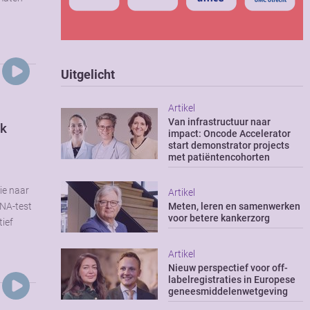
Uitgelicht
Artikel
Van infrastructuur naar
jk
impact: Oncode Accelerator
start demonstrator projects
met patiëntencohorten
e
ie naar
Artikel
DNA-test
Meten, leren en samenwerken
voor betere kankerzorg
ief
Artikel
Nieuw perspectief voor off-
labelregistraties in Europese
geneesmiddelenwetgeving