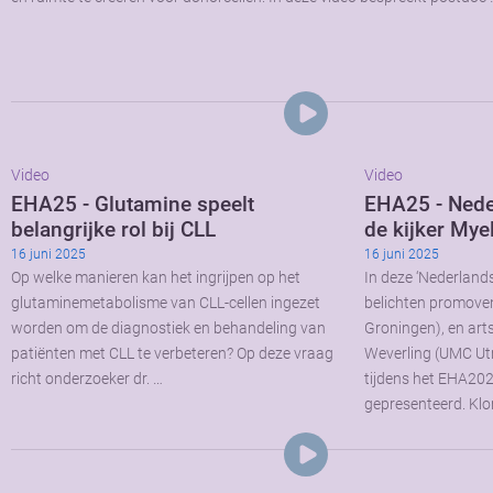
Video
Video
EHA25 - Glutamine speelt
EHA25 - Nede
belangrijke rol bij CLL
de kijker My
16 juni 2025
16 juni 2025
Op welke manieren kan het ingrijpen op het
In deze ‘Nederlandse
glutaminemetabolisme van CLL-cellen ingezet
belichten promov
worden om de diagnostiek en behandeling van
Groningen), en art
patiënten met CLL te verbeteren? Op deze vraag
Weverling (UMC Utre
richt onderzoeker dr. …
tijdens het EHA20
gepresenteerd. Kl