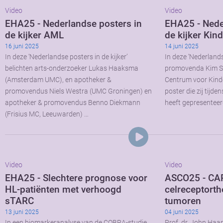
Video
Video
EHA25 - Nederlandse posters in
EHA25 - Nede
de kijker AML
de kijker Kin
16 juni 2025
14 juni 2025
In deze ‘Nederlandse posters in de kijker’
In deze ‘Nederlandse
belichten arts-onderzoeker Lukas Haaksma
promovenda Kim Sc
(Amsterdam UMC), en apotheker &
Centrum voor Kinde
promovendus Niels Westra (UMC Groningen) en
poster die zij tij
apotheker & promovendus Benno Diekmann
heeft gepresenteerd
(Frisius MC, Leeuwarden) …
Video
Video
EHA25 - Slechtere prognose voor
ASCO25 - CAR 
HL-patiënten met verhoogd
celreceptorth
sTARC
tumoren
13 juni 2025
04 juni 2025
In een biomarkeranalyse van de COBRA-studie
Prof. dr. John Haa