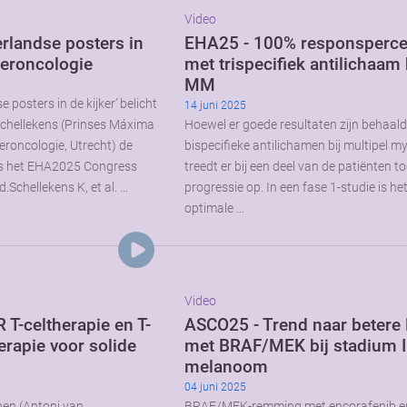
Video
rlandse posters in
EHA25 - 100% responsperc
deroncologie
met trispecifiek antilichaam 
MM
 posters in de kijker’ belicht
14 juni 2025
hellekens (Prinses Máxima
Hoewel er goede resultaten zijn behaal
roncologie, Utrecht) de
bispecifieke antilichamen bij multipel m
dens het EHA2025 Congress
treedt er bij een deel van de patiënten t
.Schellekens K, et al. …
progressie op. In een fase 1-studie is he
optimale …
Video
T-celtherapie en T-
ASCO25 - Trend naar betere
erapie voor solide
met BRAF/MEK bij stadium I
melanoom
04 juni 2025
nen (Antoni van
BRAF/MEK-remming met encorafenib e