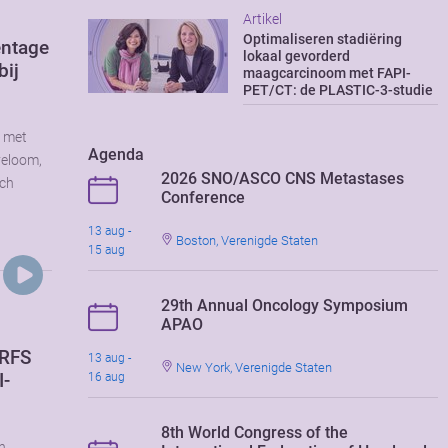
Artikel
Optimaliseren stadiëring
entage
lokaal gevorderd
bij
maagcarcinoom met FAPI-
PET/CT: de PLASTIC-3-studie
d met
Agenda
yeloom,
2026 SNO/ASCO CNS Metastases
och
Conference
t
13 aug -
Boston, Verenigde Staten
15 aug
29th Annual Oncology Symposium
APAO
 RFS
13 aug -
New York, Verenigde Staten
I-
16 aug
8th World Congress of the
n