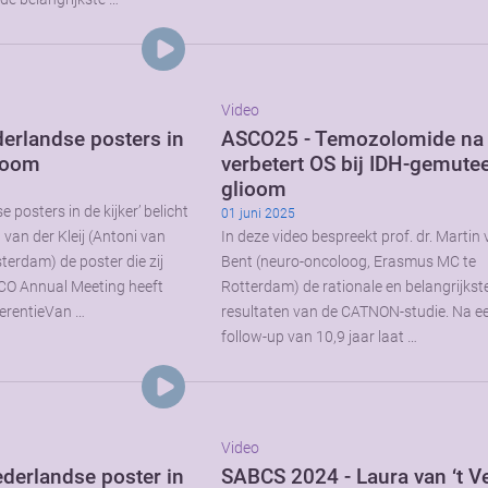
Video
erlandse posters in
ASCO25 - Temozolomide na
rcoom
verbetert OS bij IDH-gemute
glioom
 posters in de kijker’ belicht
01 juni 2025
an der Kleij (Antoni van
In deze video bespreekt prof. dr. Martin
rdam) de poster die zij
Bent (neuro-oncoloog, Erasmus MC te
CO Annual Meeting heeft
Rotterdam) de rationale en belangrijkst
erentieVan …
resultaten van de CATNON-studie. Na e
follow-up van 10,9 jaar laat …
Video
derlandse poster in
SABCS 2024 - Laura van ‘t V