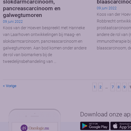
slokdarmcarcinoom,
blaascarcin
pancreascarcinoom en
09 juni 2022
galwegtumoren
Koos van der Hoev
Robbrecht ontwikke
09 juni 2022
Koos van der Hoeven bespreekt met Hanneke
prostaatcarcinoom
van Laarhoven ontwikkelingen bij maag- en
andere de rol van 
slokdarmcarcinoom, pancreascarcinoom en
immunotherapie bij 
galwegtumoren. Aan bod komen onder andere
blaascarcinoom, de
de rol van biomarkers bij de
tweedelijnsbehandeling van …
< Vorige
1
2
…
7
8
9
Download onze app 