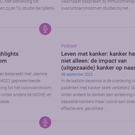
C. Met betrekking tot
Daarnaast bespreken zij immunotherapie
zij de TIL-studie die tijdens
ovariumcarcinoom en studies bij het …
Podcast
hlights
Leven met kanker: kanker he
oom
niet alleen: de impact van
(uitgezaaide) kanker op naa
en bespreekt met Jeanine
08 september 2022
SMO22 gepresenteerde
In de laatste decennia is de overleving 
king tot het coloncarcinoom.
patiënten met kanker sterk verbeterd. Di
 onder andere de NICHE- en
onder andere te danken aan screening 
beide …
bepaalde kankers maar vooral aan ste
effectievere, gerichtere …