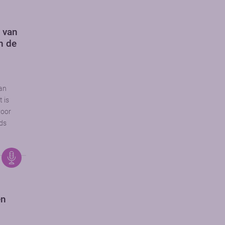
 van
n de
van
t is
voor
eds
en