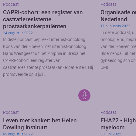
Podcast
Podcast
CAPRI-cohort: een register van
Organisatie o
castratieresistente
Nederland
prostaatkankerpatiënten
11 augustus 2022
In deze podcast, 
24 augustus 2022
In deze podcast bepreekt internist-oncoloog
oncologie.nu, bepr
Koos van der Hoeven met internist-oncoloog
van der Hoeven met
Hans Westgeest uit het Amphia in Breda het
Bloemendal uit he
CAPRI-cohort: een register van
gynaecologisch on
castratieresistente prostaatkankerpatiënten. Hij
UMC …
promoveerde op 8 juli …
Podcast
Podcast
Leven met kanker: het Helen
EHA22 - Highl
Dowling Instituut
myeloom
09 augustus 2022
30 juni 2022