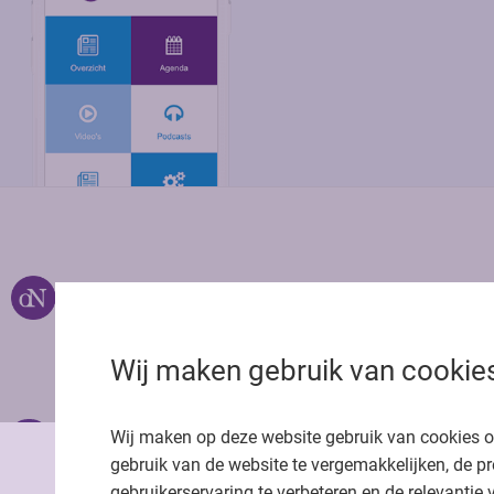
Over ons
Uitgeverij Jaap
Privacy statemen
Wij maken gebruik van cookie
Cookie statemen
Onze app
Richtlijnen
Wij maken op deze website gebruik van cookies 
gebruik van de website te vergemakkelijken, de pr
gebruikerservaring te verbeteren en de relevantie 