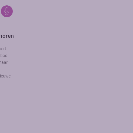
umoren
bert
n bod
naar
nieuwe