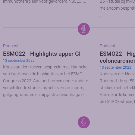
immunotherapieën voor gevorderd NSCLC, …
B61-studie bij mRC
melanoom bespreken 
…
Podcast
Podcast
ESMO22 - Highlights upper GI
ESMO22 - Hig
coloncarcin
13 september 2022
Koos van der Hoeven bespreekt met Hanneke
13 september 2022
van Laarhoven de highlights van het ESMO
Koos van der Hoev
Congress 2022. Aan bod komen onder andere
Roodhart de op E
verschillende studies bij het levercarcinoom,
studies met betrek
galgangtumoren en bij gastro-oesophagale …
Aan de orde komen
de CAIRO5-studie, 