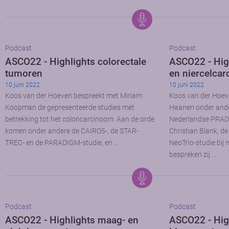
Podcast
Podcast
ASCO22 - Highlights colorectale
ASCO22 - Hig
tumoren
en niercelca
10 juni 2022
10 juni 2022
Koos van der Hoeven bespreekt met Miriam
Koos van der Hoev
Koopman de gepresenteerde studies met
Haanen onder ande
betrekking tot het coloncarcinoom. Aan de orde
Nederlandse PRADO
komen onder andere de CAIRO5-, de STAR-
Christian Blank, d
TREC- en de PARADIGM-studie, en …
NeoTrio-studie bi
bespreken zij …
Podcast
Podcast
ASCO22 - Highlights maag- en
ASCO22 - High