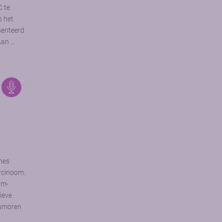
C te
p het
senteerd
Aan …
nes
rcinoom.
am-
ieve
tumoren