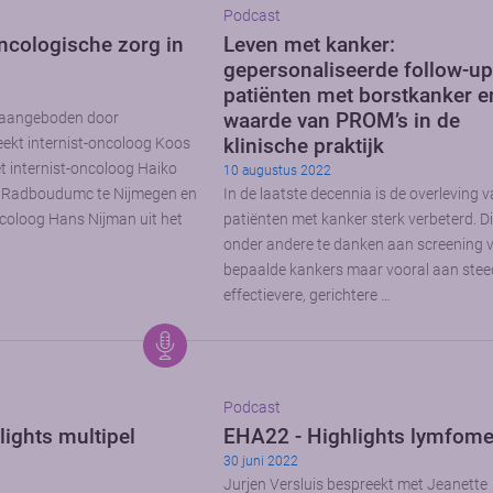
Podcast
ncologische zorg in
Leven met kanker:
gepersonaliseerde follow-up
patiënten met borstkanker e
waarde van PROM’s in de
u aangeboden door
klinische praktijk
eekt internist-oncoloog Koos
 internist-oncoloog Haiko
10 augustus 2022
t Radboudumc te Nijmegen en
In de laatste decennia is de overleving 
coloog Hans Nijman uit het
patiënten met kanker sterk verbeterd. Di
onder andere te danken aan screening 
bepaalde kankers maar vooral aan ste
effectievere, gerichtere …
Podcast
ights multipel
EHA22 - Highlights lymfom
30 juni 2022
Jurjen Versluis bespreekt met Jeanette