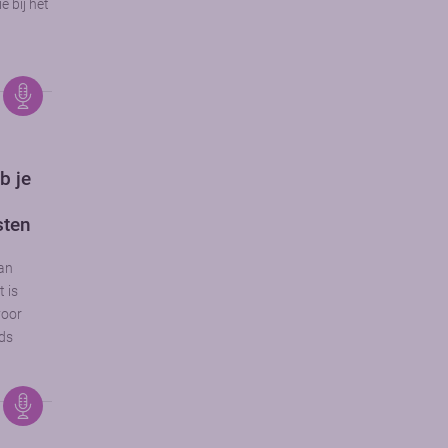
 bij het
b je
sten
van
t is
voor
eds