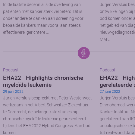
In de laatste decennia is de overleving van
Jurjen Versluis b
patiënten met kanker sterk verbeterd. Dit is
ontwikkelingen bij
onder andere te danken aan screening voor
bod komen onder a
bepaalde kankers maar vooral aan steeds
het gebied van dia
effectievere, gerichtere …
nieuw-gediagnostic
MM …
Podcast
Podcast
EHA22 - Highlights chronische
EHA22 - Highl
myeloïde leukemie
gerelateerde 
29 juni 2022
27 juni 2022
Jurjen Versluis bespreekt met Peter Westerweel,
Jurjen Versluis be
werkzaam in het Albert Schweitzer Ziekenhuis
Dinmohamed, werkz
te Dordrecht, de belangrijkste studies bij
Kanker Instituut N
chronische myeloïde leukemie gepresenteerd
gerelateerd aan I
tijdens het EHA2022 Hybrid Congress. Aan bod
oncologische ziekt
komen …
tot real-world dat