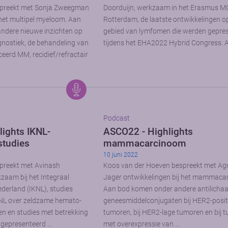
espreekt met Sonja Zweegman
Doorduijn, werkzaam in het Erasmus M
 het multipel myeloom. Aan
Rotterdam, de laatste ontwikkelingen o
ndere nieuwe inzichten op
gebied van lymfomen die werden gepre
gnostiek, de behandeling van
tijdens het EHA2022 Hybrid Congress. 
eerd MM, recidief/refractair
Podcast
ights IKNL-
ASCO22 - Highlights
studies
mammacarcinoom
10 juni 2022
spreekt met Avinash
Koos van der Hoeven bespreekt met Ag
aam bij het Integraal
Jager ontwikkelingen bij het mammaca
ederland (IKNL), studies
Aan bod komen onder andere antilicha
KNL over zeldzame hemato-
geneesmiddelconjugaten bij HER2-posit
en en studies met betrekking
tumoren, bij HER2-lage tumoren en bij 
a gepresenteerd …
met overexpressie van …