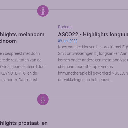
Podcast
hlights melanoom
ASCO22 - Highlights longt
rcinoom
09 juni 2022
Koos van der Hoeven bespreekt met Eg
en bespreekt met John
Smit ontwikkelingen bij longkanker. Aa
re de resultaten van de
komen onder andere een meta-analyse 
-trial gepresenteerd door
chemo-immunotherapie versus
e KEYNOTE-716- en de
immunotherapie bij gevorderd NSCLC, 
j melanoom. Daarnaast
ontwikkelingen op het gebied …
lights prostaat- en