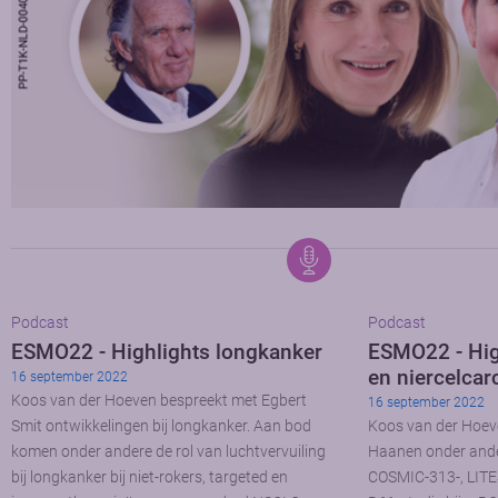
Podcast
Podcast
ESMO22 - Highlights longkanker
ESMO22 - Hi
en niercelca
16 september 2022
Koos van der Hoeven bespreekt met Egbert
16 september 2022
Smit ontwikkelingen bij longkanker. Aan bod
Koos van der Hoev
komen onder andere de rol van luchtvervuiling
Haanen onder ande
bij longkanker bij niet-rokers, targeted en
COSMIC-313-, LIT