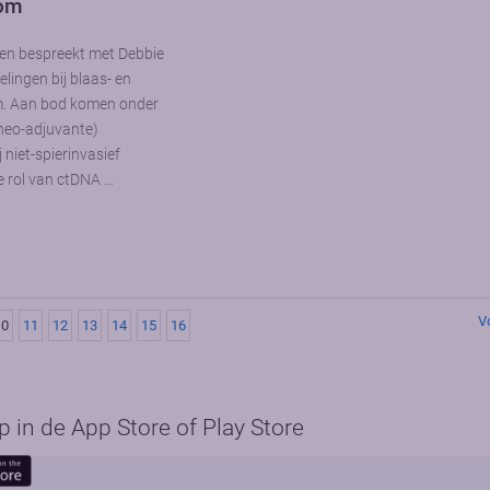
oom
en bespreekt met Debbie
lingen bij blaas- en
. Aan bod komen onder
(neo-adjuvante)
niet-spierinvasief
 rol van ctDNA …
V
10
11
12
13
14
15
16
in de App Store of Play Store