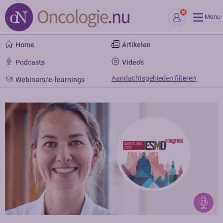
Menu
Home
Artikelen
Podcasts
Video's
Aandachtsgebieden filteren
Webinars/e-learnings