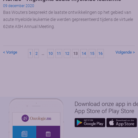
09 december 2020
Bas Wouters bespreekt de laatste ontwikkelingen op het gebied van
acute myeloïde leukemie die werden gepresenteerd tijdens de virtuele
62ste ASH Annual Meeting.
< Vorige
Volgende >
1
2
…
10
11
12
13
14
15
16
Download onze app in d
App Store of Play Store