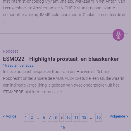
met internist-oncoloog Myriam Chalabi, werkzaam in het Antoni van
Leeuwenhoek te Amsterdam de NICHE-2-studie; neoadjuvante
immunotherapie bij dMMR-coloncarcinoom. Chalabi presenteerde de
…
Podcast
ESMO22 - Highlights prostaat- en blaaskanker
16 september 2022
In deze podcast bespreken Koos van der Hoeven en Debbie
Robbrecht onder andere de RADICALS-HD-studie, een studie waarin
een indirecte vergelijking is gedaan van twee onderzoeken uit het
STAMPEDE-platformprotocol, de …
< Vorige
Volgende >
1
2
…
6
7
8
9
10
11
12
…
15
16