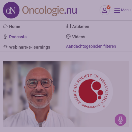
Menu
Home
Artikelen
Podcasts
Video's
Aandachtsgebieden filteren
Webinars/e-learnings