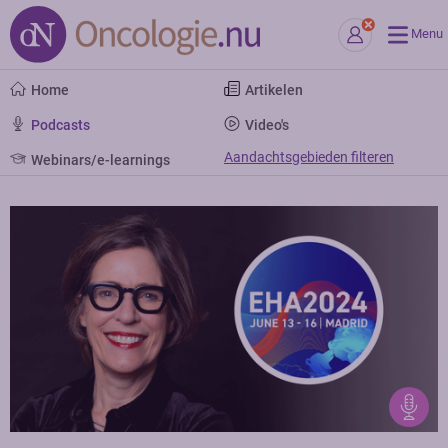
Menu
Home
Artikelen
Podcasts
Video's
Aandachtsgebieden filteren
Webinars/e-learnings