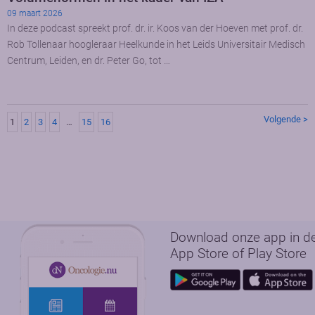
09 maart 2026
In deze podcast spreekt prof. dr. ir. Koos van der Hoeven met prof. dr.
Rob Tollenaar hoogleraar Heelkunde in het Leids Universitair Medisch
Centrum, Leiden, en dr. Peter Go, tot …
Volgende >
1
2
3
4
…
15
16
Download onze app in d
App Store of Play Store