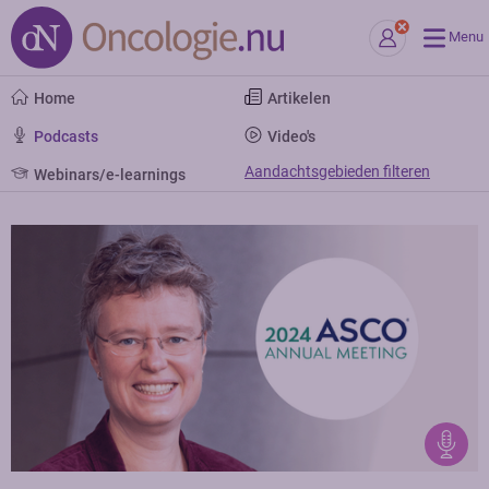
Menu
Home
Artikelen
Podcasts
Video's
Aandachtsgebieden filteren
Webinars/e-learnings