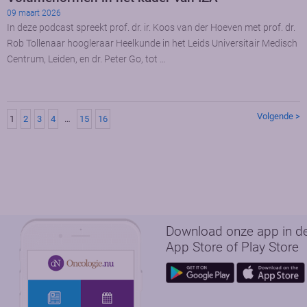
09 maart 2026
In deze podcast spreekt prof. dr. ir. Koos van der Hoeven met prof. dr.
Rob Tollenaar hoogleraar Heelkunde in het Leids Universitair Medisch
Centrum, Leiden, en dr. Peter Go, tot …
Volgende >
1
2
3
4
…
15
16
Download onze app in d
App Store of Play Store