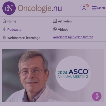
Menu
Home
Artikelen
Podcasts
Video's
Aandachtsgebieden filteren
Webinars/e-learnings