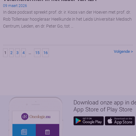
09 maart 2026
In deze podcast spreekt prof. dr. ir. Koos van der Hoeven met prof. dr.
Rob Tollenaar hoogleraar Heelkunde in het Leids Universitair Medisch
Centrum, Leiden, en dr. Peter Go, tot …
Volgende >
1
2
3
4
…
15
16
Download onze app in d
App Store of Play Store