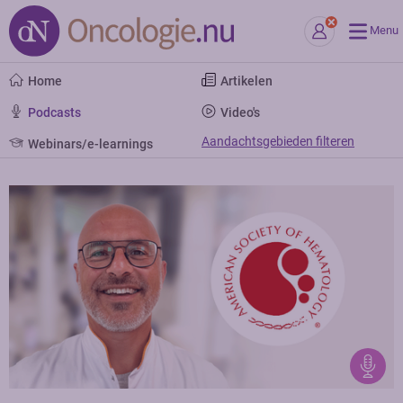
Menu
Home
Artikelen
Podcasts
Video's
Aandachtsgebieden filteren
Webinars/e-learnings