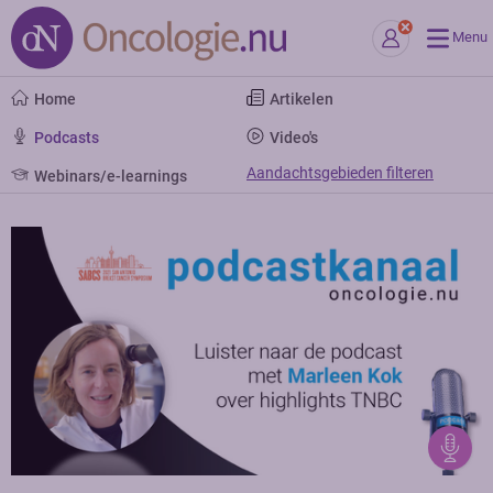
Menu
Home
Artikelen
Podcasts
Video's
Aandachtsgebieden filteren
Webinars/e-learnings