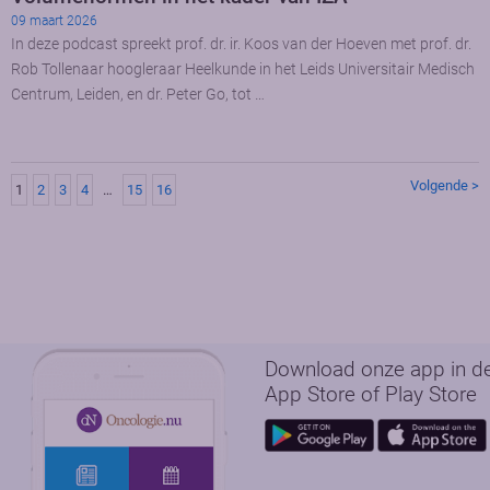
09 maart 2026
In deze podcast spreekt prof. dr. ir. Koos van der Hoeven met prof. dr.
Rob Tollenaar hoogleraar Heelkunde in het Leids Universitair Medisch
Centrum, Leiden, en dr. Peter Go, tot …
Volgende >
1
2
3
4
…
15
16
Download onze app in d
App Store of Play Store