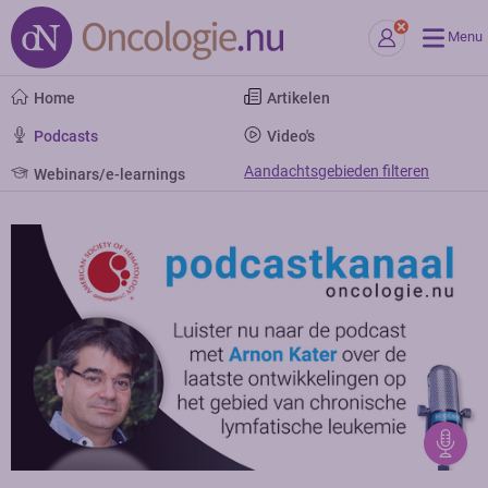
Menu
Home
Artikelen
Podcasts
Video's
Aandachtsgebieden filteren
Webinars/e-learnings