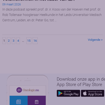
09 maart 2026
In deze podcast spreekt prof. dr. ir. Koos van der Hoeven met prof. dr.
Rob Tollenaar hoogleraar Heelkunde in het Leids Universitair Medisch
Centrum, Leiden, en dr. Peter Go, tot …
Volgende >
1
2
3
4
…
15
16
Download onze app in d
App Store of Play Store