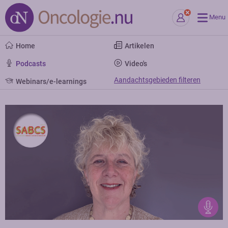
Menu
Home
Artikelen
Podcasts
Video's
Aandachtsgebieden filteren
Webinars/e-learnings