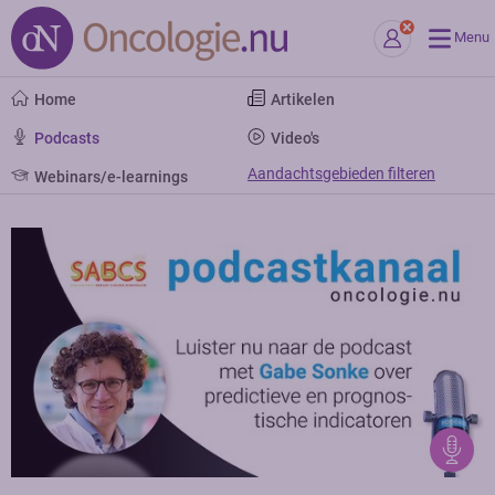
Menu
Home
Artikelen
Podcasts
Video's
Aandachtsgebieden filteren
Webinars/e-learnings