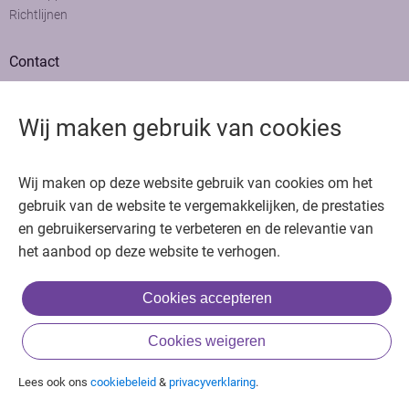
Richtlijnen
Contact
Adviesraad
Colofon
Wij maken gebruik van cookies
Adverteren
Bedankt voor het bezoeken van Oncologie.nu
Wij maken op deze website gebruik van cookies om het
Krijg gratis toegang in 30 seconden of log in om verder te gaan
gebruik van de website te vergemakkelijken, de prestaties
en gebruikerservaring te verbeteren en de relevantie van
Copyright © 2026. Uitgeverij Jaap. Alle rechten voorbehouden.
het aanbod op deze website te verhogen.
Cookies accepteren
of
Cookies weigeren
Inloggen met BIG & achternaam
Inloggen met een account
Lees ook ons
cookiebeleid
&
privacyverklaring
.