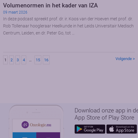
Volumenormen in het kader van IZA
09 maart 2026
In deze podcast spreekt prof. dr. ir. Koos van der Hoeven met prof. dr.
Rob Tollenaar hoogleraar Heelkunde in het Leids Universitair Medisch
Centrum, Leiden, en dr. Peter Go, tot …
Volgende >
1
2
3
4
…
15
16
Download onze app in d
App Store of Play Store