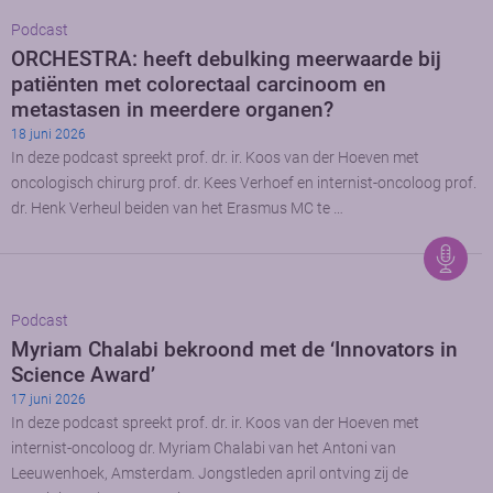
Podcast
ORCHESTRA: heeft debulking meerwaarde bij
patiënten met colorectaal carcinoom en
metastasen in meerdere organen?
18 juni 2026
In deze podcast spreekt prof. dr. ir. Koos van der Hoeven met
oncologisch chirurg prof. dr. Kees Verhoef en internist-oncoloog prof.
dr. Henk Verheul beiden van het Erasmus MC te …
Podcast
Myriam Chalabi bekroond met de ‘Innovators in
Science Award’
17 juni 2026
In deze podcast spreekt prof. dr. ir. Koos van der Hoeven met
internist-oncoloog dr. Myriam Chalabi van het Antoni van
Leeuwenhoek, Amsterdam. Jongstleden april ontving zij de