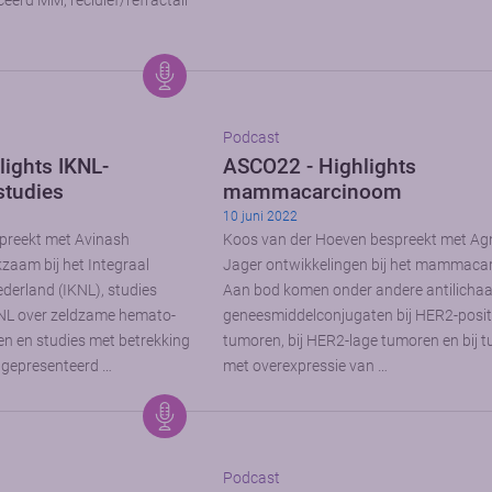
eerd MM, recidief/refractair
Podcast
ights IKNL-
ASCO22 - Highlights
studies
mammacarcinoom
10 juni 2022
spreekt met Avinash
Koos van der Hoeven bespreekt met Ag
aam bij het Integraal
Jager ontwikkelingen bij het mammaca
ederland (IKNL), studies
Aan bod komen onder andere antilicha
KNL over zeldzame hemato-
geneesmiddelconjugaten bij HER2-posit
en en studies met betrekking
tumoren, bij HER2-lage tumoren en bij 
a gepresenteerd …
met overexpressie van …
Podcast