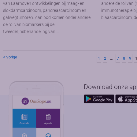
van Laarhoven ontwikkelingen bij maag- en
andere de rol van 
slokdarmcarcinoom, pancreascarcinoom en
immunotherapie bij 
galwegtumoren. Aan bod komen onder andere
blaascarcinoom, de
de rol van biomarkers bij de
tweedelijnsbehandeling van …
< Vorige
1
2
…
7
8
9
Download onze app 