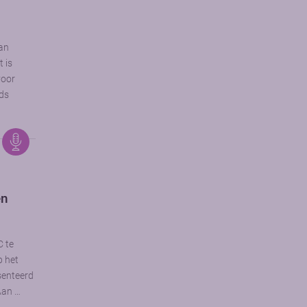
van
t is
voor
eds
en
C te
p het
senteerd
Aan …