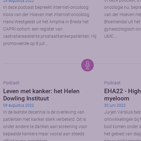
In deze podcast, 
24 augustus 2022
In deze podcast bepreekt internist-oncoloog
oncologie.nu, bepr
Koos van der Hoeven met internist-oncoloog
van der Hoeven met
Hans Westgeest uit het Amphia in Breda het
Bloemendal uit he
CAPRI-cohort: een register van
gynaecologisch on
castratieresistente prostaatkankerpatiënten. Hij
UMC …
promoveerde op 8 juli …
Podcast
Podcast
Leven met kanker: het Helen
EHA22 - Highl
Dowling Instituut
myeloom
09 augustus 2022
30 juni 2022
In de laatste decennia is de overleving van
Jurjen Versluis b
patiënten met kanker sterk verbeterd. Dit is
ontwikkelingen bij
onder andere te danken aan screening voor
bod komen onder a
bepaalde kankers maar vooral aan steeds
het gebied van dia