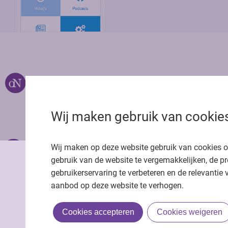
Over ons
Uitgeverij Jaap
Privacy statemen
Wij maken gebruik van cookie
Cookie statemen
Onze app
Richtlijnen
Wij maken op deze website gebruik van cookies 
gebruik van de website te vergemakkelijken, de pr
gebruikerservaring te verbeteren en de relevantie 
aanbod op deze website te verhogen.
Cookies accepteren
Cookies weigeren