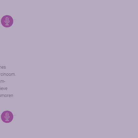
nes
rcinoom.
am-
ieve
tumoren