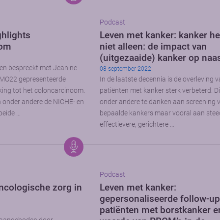
Podcast
hlights
Leven met kanker: kanker he
oom
niet alleen: de impact van
(uitgezaaide) kanker op naa
en bespreekt met Jeanine
08 september 2022
SMO22 gepresenteerde
In de laatste decennia is de overleving 
king tot het coloncarcinoom.
patiënten met kanker sterk verbeterd. Di
 onder andere de NICHE- en
onder andere te danken aan screening 
beide …
bepaalde kankers maar vooral aan ste
effectievere, gerichtere …
Podcast
ncologische zorg in
Leven met kanker:
gepersonaliseerde follow-up
patiënten met borstkanker e