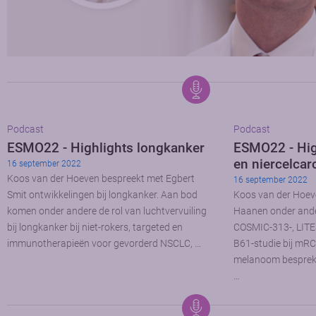
Podcast
Podcast
ESMO22 - Highlights longkanker
ESMO22 - Hi
en niercelca
16 september 2022
Koos van der Hoeven bespreekt met Egbert
16 september 2022
Smit ontwikkelingen bij longkanker. Aan bod
Koos van der Hoev
komen onder andere de rol van luchtvervuiling
Haanen onder ande
bij longkanker bij niet-rokers, targeted en
COSMIC-313-, LIT
immunotherapieën voor gevorderd NSCLC, …
B61-studie bij mRC
melanoom bespreken 
…