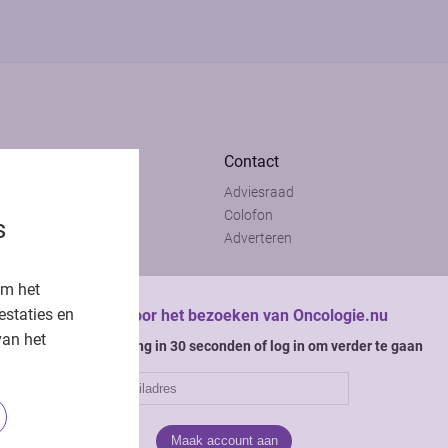
Contact
Adviesraad
t
Colofon
s
t
Adverteren
om het
estaties en
Bedankt voor het bezoeken van Oncologie.nu
van het
Krijg gratis toegang in 30 seconden of log in om verder te gaan