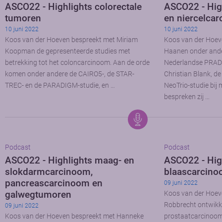
ASCO22 - Highlights colorectale
ASCO22 - Hig
tumoren
en niercelca
10 juni 2022
10 juni 2022
Koos van der Hoeven bespreekt met Miriam
Koos van der Hoev
Koopman de gepresenteerde studies met
Haanen onder ande
betrekking tot het coloncarcinoom. Aan de orde
Nederlandse PRADO
komen onder andere de CAIRO5-, de STAR-
Christian Blank, d
TREC- en de PARADIGM-studie, en …
NeoTrio-studie bi
bespreken zij …
Podcast
Podcast
ASCO22 - Highlights maag- en
ASCO22 - High
slokdarmcarcinoom,
blaascarcin
pancreascarcinoom en
09 juni 2022
galwegtumoren
Koos van der Hoev
Robbrecht ontwikke
09 juni 2022
Koos van der Hoeven bespreekt met Hanneke
prostaatcarcinoom