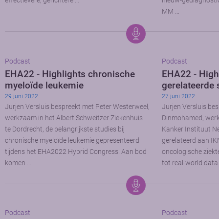
effectievere, gerichtere …
nieuw-gediagnostic
MM …
Podcast
Podcast
EHA22 - Highlights chronische
EHA22 - Highl
myeloïde leukemie
gerelateerde 
29 juni 2022
27 juni 2022
Jurjen Versluis bespreekt met Peter Westerweel,
Jurjen Versluis be
werkzaam in het Albert Schweitzer Ziekenhuis
Dinmohamed, werkz
te Dordrecht, de belangrijkste studies bij
Kanker Instituut N
chronische myeloïde leukemie gepresenteerd
gerelateerd aan I
tijdens het EHA2022 Hybrid Congress. Aan bod
oncologische ziekt
komen …
tot real-world dat
Podcast
Podcast