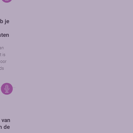
b je
sten
van
t is
voor
eds
 van
n de