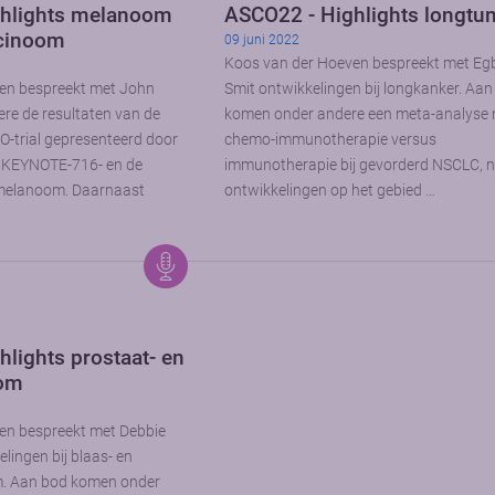
hlights melanoom
ASCO22 - Highlights longt
rcinoom
09 juni 2022
Koos van der Hoeven bespreekt met Eg
en bespreekt met John
Smit ontwikkelingen bij longkanker. Aa
re de resultaten van de
komen onder andere een meta-analyse 
-trial gepresenteerd door
chemo-immunotherapie versus
e KEYNOTE-716- en de
immunotherapie bij gevorderd NSCLC, 
j melanoom. Daarnaast
ontwikkelingen op het gebied …
lights prostaat- en
oom
en bespreekt met Debbie
lingen bij blaas- en
. Aan bod komen onder