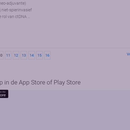
(neo-adjuvante)
niet-spierinvasief
 rol van ctDNA …
V
10
11
12
13
14
15
16
in de App Store of Play Store