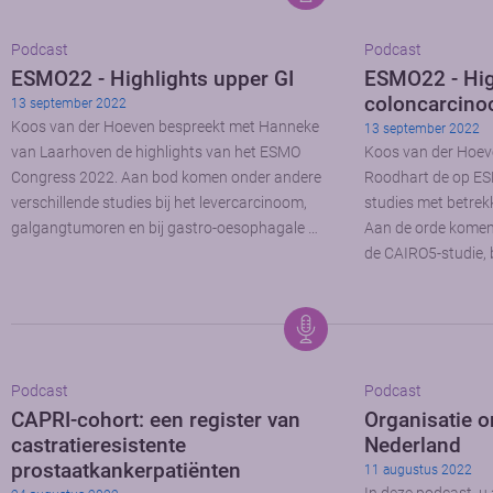
Podcast
Podcast
ESMO22 - Highlights upper GI
ESMO22 - Hig
coloncarcin
13 september 2022
Koos van der Hoeven bespreekt met Hanneke
13 september 2022
van Laarhoven de highlights van het ESMO
Koos van der Hoev
Congress 2022. Aan bod komen onder andere
Roodhart de op E
verschillende studies bij het levercarcinoom,
studies met betrek
galgangtumoren en bij gastro-oesophagale …
Aan de orde komen
de CAIRO5-studie, 
Podcast
Podcast
CAPRI-cohort: een register van
Organisatie o
castratieresistente
Nederland
prostaatkankerpatiënten
11 augustus 2022