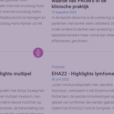
waarde van PROM’s in de
u aangeboden door
klinische praktijk
eekt internist-oncoloog Koos
 internist-oncoloog Haiko
10 augustus 2022
t Radboudumc te Nijmegen en
In de laatste decennia is de overleving 
coloog Hans Nijman uit het
patiënten met kanker sterk verbeterd. Di
onder andere te danken aan screening 
bepaalde kankers maar vooral aan ste
effectievere, gerichtere …
Podcast
ights multipel
EHA22 - Highlights lymfom
30 juni 2022
Jurjen Versluis bespreekt met Jeanette
espreekt met Sonja Zweegman
Doorduijn, werkzaam in het Erasmus M
 het multipel myeloom. Aan
Rotterdam, de laatste ontwikkelingen o
ndere nieuwe inzichten op
gebied van lymfomen die werden gepre
gnostiek, de behandeling van
tijdens het EHA2022 Hybrid Congress. 