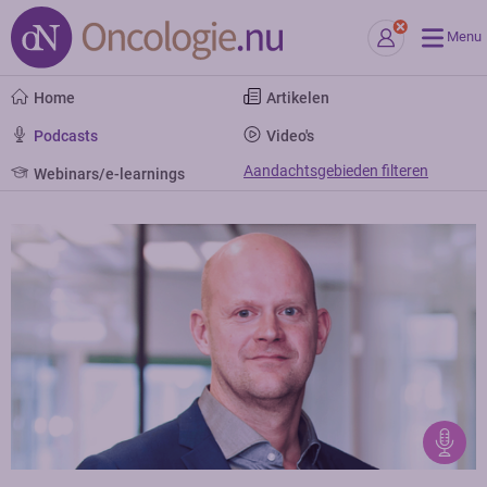
Menu
Home
Artikelen
Podcasts
Video's
Aandachtsgebieden filteren
Webinars/e-learnings