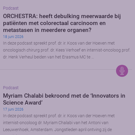
Podcast
ORCHESTRA: heeft debulking meerwaarde bij
patiënten met colorectaal carcinoom en
metastasen in meerdere organen?
18 juni 2026
In deze podcast spreekt prof. dr. ir. Koos van der Hoeven met
oncologisch chirurg prof. dr. Kees Verhoef en internist-oncoloog prof.
dr. Henk Verheul beiden van het Erasmus MC te …
Podcast
Myriam Chalabi bekroond met de ‘Innovators in
Science Award’
17 juni 2026
In deze podcast spreekt prof. dr. ir. Koos van der Hoeven met
internist-oncoloog dr. Myriam Chalabi van het Antoni van
Leeuwenhoek, Amsterdam. Jongstleden april ontving zij de