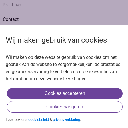
Richtlijnen
Contact
Adviesraad
Colofon
Wij maken gebruik van cookies
Adverteren
Bedankt voor het bezoeken van Oncologie.nu
Wij maken op deze website gebruik van cookies om het
Krijg gratis toegang in 30 seconden of log in om verder te gaan
gebruik van de website te vergemakkelijken, de prestaties
en gebruikerservaring te verbeteren en de relevantie van
Copyright © 2026. Uitgeverij Jaap. Alle rechten voorbehouden.
het aanbod op deze website te verhogen.
Cookies accepteren
of
Cookies weigeren
Inloggen met BIG & achternaam
Inloggen met een account
Lees ook ons
cookiebeleid
&
privacyverklaring
.