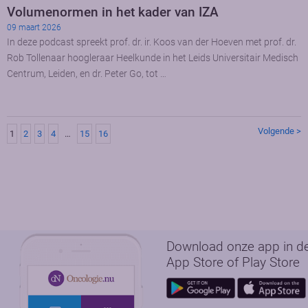
Volumenormen in het kader van IZA
09 maart 2026
In deze podcast spreekt prof. dr. ir. Koos van der Hoeven met prof. dr.
Rob Tollenaar hoogleraar Heelkunde in het Leids Universitair Medisch
Centrum, Leiden, en dr. Peter Go, tot …
Volgende >
1
2
3
4
…
15
16
Download onze app in d
App Store of Play Store