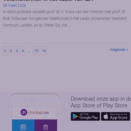
09 maart 2026
In deze podcast spreekt prof. dr. ir. Koos van der Hoeven met prof. dr.
Rob Tollenaar hoogleraar Heelkunde in het Leids Universitair Medisch
Centrum, Leiden, en dr. Peter Go, tot …
Volgende >
1
2
3
4
…
15
16
Download onze app in d
App Store of Play Store