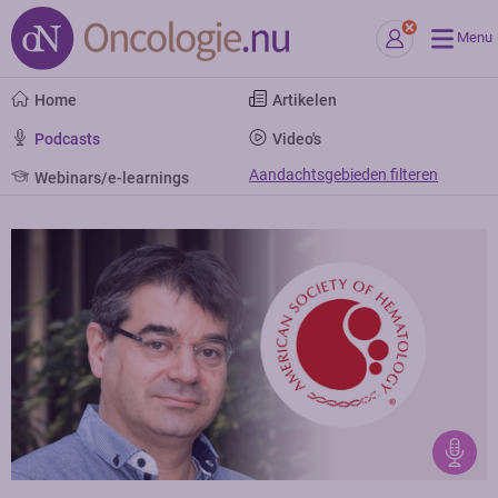
Menu
Home
Artikelen
Podcasts
Video's
Aandachtsgebieden filteren
Webinars/e-learnings