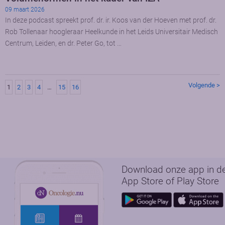
09 maart 2026
In deze podcast spreekt prof. dr. ir. Koos van der Hoeven met prof. dr.
Rob Tollenaar hoogleraar Heelkunde in het Leids Universitair Medisch
Centrum, Leiden, en dr. Peter Go, tot …
Volgende >
1
2
3
4
…
15
16
Download onze app in d
App Store of Play Store