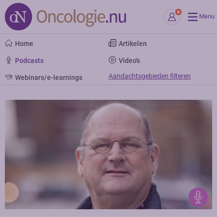
Menu
Home
Artikelen
Podcasts
Video's
Aandachtsgebieden filteren
Webinars/e-learnings