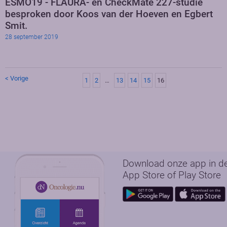
ESMO19 - FLAURA- en CheckMate 227-studie
besproken door Koos van der Hoeven en Egbert
Smit.
28 september 2019
< Vorige
1
2
…
13
14
15
16
Download onze app in d
App Store of Play Store