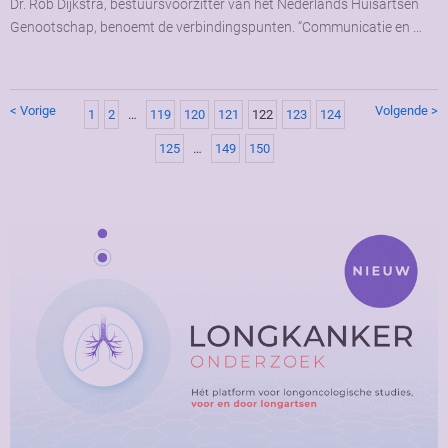
Dr. Rob Dijkstra, bestuursvoorzitter van het Nederlands Huisartsen
Genootschap, benoemt de verbindingspunten. “Communicatie en …
< Vorige
Volgende >
1
2
…
119
120
121
122
123
124
125
…
149
150