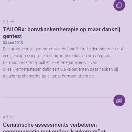
Artikel
TAILORx: borstkankertherapie op maat dankzij
gentest
03 juni 2018
Een grootschalig gerandomiseerde fase 3-studie demonstreert dat
een genexpressieprofieltest bij borstkankers in de categorie
hormoonreceptor-positief, HER2-negatief en vrij van
okselkliermetastasen definieert welke patiënten baat hebben bij
adjuvante chemotherapie naast hormoontherapie. …
Artikel
Geriatrische assessments verbeteren
communicatie met oudere kankerpatiënt