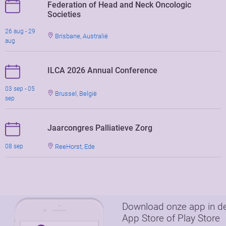
Federation of Head and Neck Oncologic
Societies
26 aug - 29
Brisbane, Australië
aug
ILCA 2026 Annual Conference
03 sep - 05
Brussel, België
sep
Jaarcongres Palliatieve Zorg
ReeHorst, Ede
08 sep
Download onze app in d
App Store of Play Store