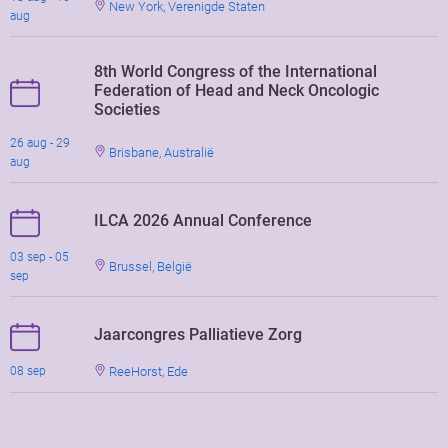
New York, Verenigde Staten
aug
8th World Congress of the International
Federation of Head and Neck Oncologic
Societies
26 aug - 29
Brisbane, Australië
aug
ILCA 2026 Annual Conference
03 sep - 05
Brussel, België
sep
Jaarcongres Palliatieve Zorg
ReeHorst, Ede
08 sep