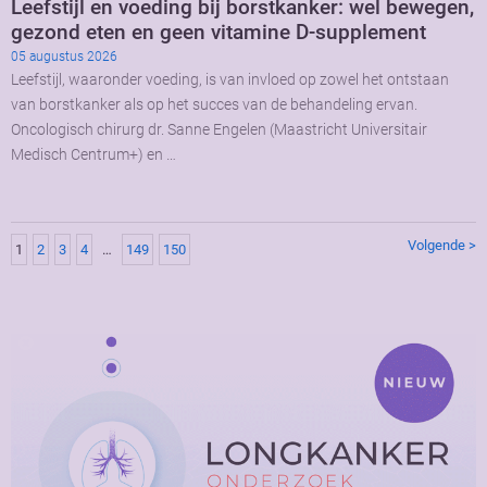
Leefstijl en voeding bij borstkanker: wel bewegen,
gezond eten en geen vitamine D-supplement
05 augustus 2026
Leefstijl, waaronder voeding, is van invloed op zowel het ontstaan
van borstkanker als op het succes van de behandeling ervan.
Oncologisch chirurg dr. Sanne Engelen (Maastricht Universitair
Medisch Centrum+) en …
Volgende >
1
2
3
4
…
149
150