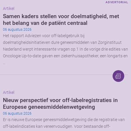
ADVERTORIAL
Artikel
Samen kaders stellen voor doelmatigheid, met
het belang van de patiënt centraal
06 augustus 2026
Het rapport Adviezen voor off-labelgebruik bij
doelmatigheidsinitiatieven dure geneesmiddelen van Zorginstituut
Nederland werpt interessante vragen op.1 In de vorige drie edities van
Oncologie Up-to-date gaven een ziekenhuisapotheker, een longarts en
…
Artikel
Nieuw perspectief voor off-labelregistraties in
Europese geneesmiddelenwetgeving
06 augustus 2026
Er is nieuwe Europese geneesmiddelwetgeving die de registratie van
off-labelindicaties kan vereenvoudigen. Voor bestaande off-