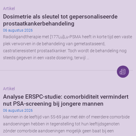
Artikel
Dosimetrie als sleutel tot gepersonaliseerde
prostaatkankerbehandeling
06 augustus 2026
Radioligandtherapie met [177Lu]Lu-PSMA heeft in korte tijd een vaste
plek verworven in de behandeling van gemetastaseerd,
castratieresistent prostaatkanker. Toch wordt de behandeling nog
steeds gegeven in een vaste dosering, terwijl …
Artikel
Analyse ERSPC-studie: comorbiditeit vermindert
nut PSA-screening bij jongere mannen
06 augustus 2026
Mannen in de leeftijd van 55-69 jaar met één of meerdere comorbide
aandoeningen hebben in tegenstelling tot hun leeftijdsgenoten
zónder comorbide aandoeningen mogelijk geen baat bij een