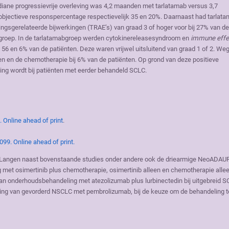
ane progressievrije overleving was 4,2 maanden met tarlatamab versus 3,7
objectieve responspercentage respectievelijk 35 en 20%. Daarnaast had tarlat
ngsgerelateerde bijwerkingen (TRAE’s) van graad 3 of hoger voor bij 27% van de
egroep. In de tarlatamabgroep werden cytokinereleasesyndroom en
immune effe
k 56 en 6% van de patiënten. Deze waren vrijwel uitsluitend van graad 1 of 2. We
n en de chemotherapie bij 6% van de patiënten. Op grond van deze positieve
ing wordt bij patiënten met eerder behandeld SCLC.
 Online ahead of print
.
99. Online ahead of print.
 de Langen naast bovenstaande studies onder andere ook de driearmige NeoADAU
met osimertinib plus chemotherapie, osimertinib alleen en chemotherapie allee
n onderhoudsbehandeling met atezolizumab plus lurbinectedin bij uitgebreid 
deling van gevorderd NSCLC met pembrolizumab, bij de keuze om de behandeling t