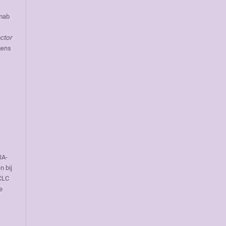
amab
ctor
gens
RA-
n bij
SCLC
e