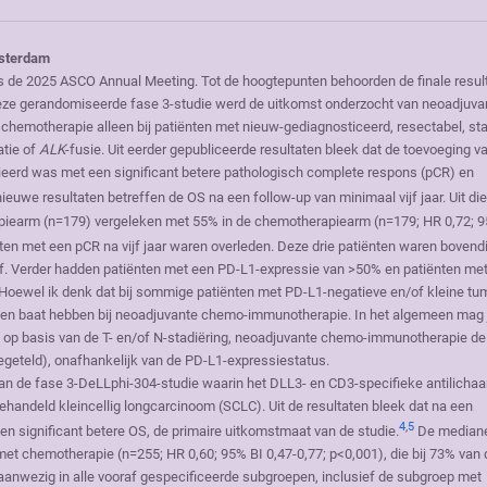
msterdam
 de 2025 ASCO Annual Meeting. Tot de hoogtepunten behoorden de finale resul
 deze gerandomiseerde fase 3-studie werd de uitkomst onderzocht van neoadjuva
chemotherapie alleen bij patiënten met nieuw-gediagnosticeerd, resectabel, st
atie of
ALK
-fusie. Uit eerder gepubliceerde resultaten bleek dat de toevoeging v
erd was met een significant betere pathologisch complete respons (pCR) en
ieuwe resultaten betreffen de OS na een follow-up van minimaal vijf jaar. Uit die
apiearm (n=179) vergeleken met 55% in de chemotherapiearm (n=179; HR 0,72; 
en met een pCR na vijf jaar waren overleden. Deze drie patiënten waren bovend
ef. Verder hadden patiënten met een PD-L1-expressie van >50% en patiënten me
oewel ik denk dat bij sommige patiënten met PD-L1-negatieve en/of kleine tu
iënten baat hebben bij neoadjuvante chemo-immunotherapie. In het algemeen mag 
ie op basis van de T- en/of N-stadiëring, neoadjuvante chemo-immunotherapie de
geteld), onafhankelijk van de PD-L1-expressiestatus.
van de fase 3-DeLLphi-304-studie waarin het DLL3- en CD3-specifieke antilicha
handeld kleincellig longcarcinoom (SCLC). Uit de resultaten bleek dat na een
4
,
5
 significant betere OS, de primaire uitkomstmaat van de studie.
De median
 chemotherapie (n=255; HR 0,60; 95% BI 0,47-0,77; p<0,001), die bij 73% van 
aanwezig in alle vooraf gespecificeerde subgroepen, inclusief de subgroep met