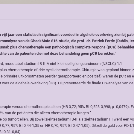
f jaar een statistisch significant voordeel in algehele overleving zien bij pat
jaarsanalyse van de CheckMate 816-studie, die prof. dr. Patrick Forde (Dublin, Ie
olumab plus chemotherapie een pathologisch complete respons (pCR) behaalde
zichte van de patiënten die met deze behandeling geen pCR bereikten.”
 resectabel stadium IB-IIIA niet-kleincellig longcarcinoom (NSCLC) 1:1
plus chemotherapie of drie cycli chemotherapie. Chirurgie was gepland binnen 
e primaire uitkomstmaten (eerder gerapporteerd en positief) waren de pCR en e
was de algehele overleving (OS). Hij presenteerde de finale OS-analyse van de
rapie versus chemotherapie alleen (HR 0,72; 95% BI 0,523-0,998; p=0,0479). F
55% van de patiënten die alleen chemotherapie kregen.”
op tumorcellen. Bij zowel ziektestadium IB-II als ziektestadium III werd een v
,77; 95% BI 0,44-1,35 en HR 0,70; 95% BI 0,47-1,05). Ditzelfde gold voor PD-L1
I 0,31-0,84).