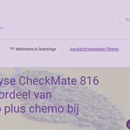
Webinars/e-learnings
Aandachtsgebieden filteren
lyse CheckMate 816
oordeel van
 plus chemo bij