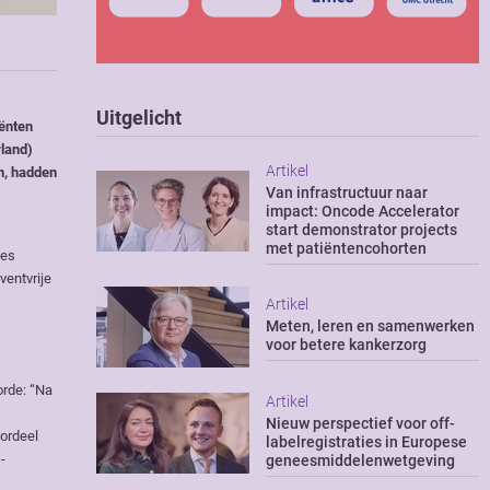
Uitgelicht
iënten
rland)
Artikel
n, hadden
Van infrastructuur naar
impact: Oncode Accelerator
start demonstrator projects
met patiëntencohorten
zes
ventvrije
Artikel
Meten, leren en samenwerken
voor betere kankerzorg
orde: “Na
Artikel
Nieuw perspectief voor off-
oordeel
labelregistraties in Europese
-
geneesmiddelenwetgeving