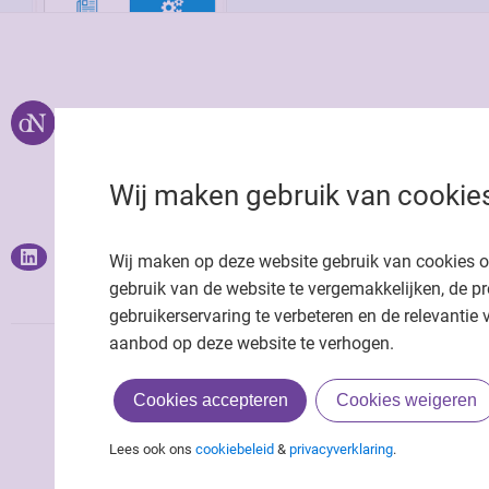
Over ons
Uitgeverij Jaap
Privacy statemen
Wij maken gebruik van cookie
Cookie statemen
Onze app
Richtlijnen
Wij maken op deze website gebruik van cookies 
gebruik van de website te vergemakkelijken, de pr
gebruikerservaring te verbeteren en de relevantie 
aanbod op deze website te verhogen.
Cookies accepteren
Cookies weigeren
Lees ook ons
cookiebeleid
&
privacyverklaring
.