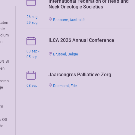
International Federation of Head and
Neck Oncologic Societies
26 aug -
Brisbane, Australië
taten
29 aug
nte
adium
ILCA 2026 Annual Conference
an
03 sep -
Brussel, België
05 sep
95% BI
ien
Jaarcongres Palliatieve Zorg
t
moren
ReeHorst, Ede
08 sep
je
am
e OS
de