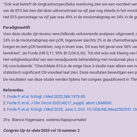
“Ook wat betreft de longkankerspecifieke overleving zien we een voordeel van 
van de EFS liet zien dat deze uitkomstmaat na vijf jaar nog steeds in het vo
Het EFS-percentage na vijf jaar was 49% in de nivolumabgroep en 34% in de g
Paradigmashift
Voor deze studie zijn tevens verschillende verkennende analyses uitgevoerd
24% in de nivolumabgroep een pCR, tegenover slechts 2% in de chemotherapieg
kregen en een pCR bereikten, nog in leven was. Dit was het geval voor 56% 
bereikten”, zei Forde (HR 0,11; 95% BI 0,04-0,36). Tot slot was ook klaring va
Het veiligheidsprofiel van een neoadjuvante behandeling met nivolumab plu
Hij concludeerde: “CheckMate 816 is de enige fase 3-studie naar alleen ee
statistisch significant OS-voordeel laat zien. Deze resultaten bevestigen een
De resultaten van deze studie werden tijdens het congres gepubliceerd in
The
Referenties
1.
Forde P, et al. N Engl J Med 2022;386:1973-85
.
2.
Forde P, et al. J Clin Oncol 2025;43(17_suppl): abstr LBA8000
.
3.
Forde P, et al. N Engl J Med 2025, June 2. DOI: 10.1056/NEJMoa2502931. On
Drs. Bianca Hagenaars, wetenschapsjournalist
Congres Up-to-date
2025 vol 10 nummer 2