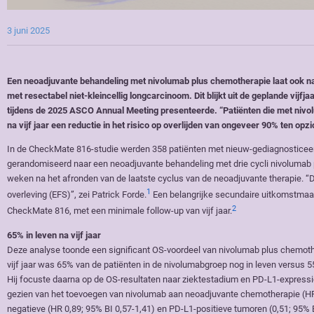
3 juni 2025
Een neoadjuvante behandeling met nivolumab plus chemotherapie laat ook na vij
met resectabel niet-kleincellig longcarcinoom. Dit blijkt uit de geplande vijf
tijdens de 2025 ASCO Annual Meeting presenteerde. “Patiënten die met niv
na vijf jaar een reductie in het risico op overlijden van ongeveer 90% ten op
In de CheckMate 816-studie werden 358 patiënten met nieuw-gediagnosticeerd,
gerandomiseerd naar een neoadjuvante behandeling met drie cycli nivolumab 
weken na het afronden van de laatste cyclus van de neoadjuvante therapie. “D
1
overleving (EFS)”, zei Patrick Forde.
Een belangrijke secundaire uitkomstmaat 
2
CheckMate 816, met een minimale follow-up van vijf jaar.
65% in leven na vijf jaar
Deze analyse toonde een significant OS-voordeel van nivolumab plus chemothe
vijf jaar was 65% van de patiënten in de nivolumabgroep nog in leven versus 
Hij focuste daarna op de OS-resultaten naar ziektestadium en PD-L1-expressie 
gezien van het toevoegen van nivolumab aan neoadjuvante chemotherapie (HR 0
negatieve (HR 0,89; 95% BI 0,57-1,41) en PD-L1-positieve tumoren (0,51; 95% B