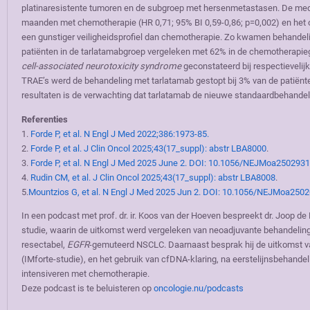
platinaresistente tumoren en de subgroep met hersenmetastasen. De medi
maanden met chemotherapie (HR 0,71; 95% BI 0,59-0,86; p=0,002) en het 
een gunstiger veiligheidsprofiel dan chemotherapie. Zo kwamen behandeli
patiënten in de tarlatamabgroep vergeleken met 62% in de chemotherapi
cell-associated neurotoxicity syndrome
geconstateerd bij respectievelij
TRAE’s werd de behandeling met tarlatamab gestopt bij 3% van de patiënte
resultaten is de verwachting dat tarlatamab de nieuwe standaardbehandel
Referenties
1.
Forde P, et al. N Engl J Med 2022;386:1973-85.
2.
Forde P, et al. J Clin Oncol 2025;43(17_suppl): abstr LBA8000
.
3.
Forde P, et al. N Engl J Med 2025 June 2. DOI: 10.1056/NEJMoa2502931.
4.
Rudin CM, et al. J Clin Oncol 2025;43(17_suppl): abstr LBA8008
.
5.
Mountzios G, et al. N Engl J Med 2025 Jun 2. DOI: 10.1056/NEJMoa25020
In een podcast met prof. dr. ir. Koos van der Hoeven bespreekt dr. Joop
studie, waarin de uitkomst werd vergeleken van neoadjuvante behandeling 
resectabel,
EGFR
-gemuteerd NSCLC. Daarnaast besprak hij de uitkomst va
(IMforte-studie), en het gebruik van cfDNA-klaring, na eerstelijnsbehan
intensiveren met chemotherapie.
Deze podcast is te beluisteren op
oncologie.nu/podcasts