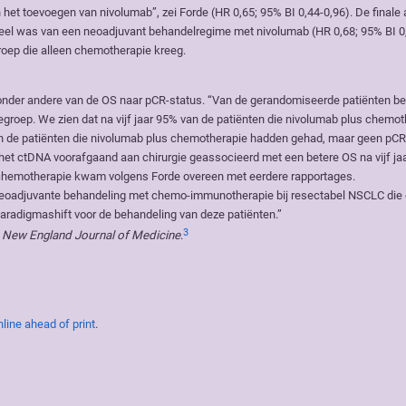
het toevoegen van nivolumab”, zei Forde (HR 0,65; 95% BI 0,44-0,96). De finale
ordeel was van een neoadjuvant behandelregime met nivolumab (HR 0,68; 95% BI 0
roep die alleen chemotherapie kreeg.
, onder andere van de OS naar pCR-status. “Van de gerandomiseerde patiënten b
roep. We zien dat na vijf jaar 95% van de patiënten die nivolumab plus chemot
van de patiënten die nivolumab plus chemotherapie hadden gehad, maar geen pCR
n het ctDNA voorafgaand aan chirurgie geassocieerd met een betere OS na vijf jaa
s chemotherapie kwam volgens Forde overeen met eerdere rapportages.
n neoadjuvante behandeling met chemo-immunotherapie bij resectabel NSCLC die
 paradigmashift voor de behandeling van deze patiënten.”
3
 New England Journal of Medicine
.
line ahead of print
.