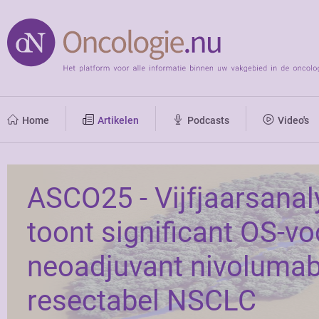
Home
Artikelen
Podcasts
Video's
ASCO25 - Vijfjaarsana
toont significant OS-v
neoadjuvant nivolumab
resectabel NSCLC