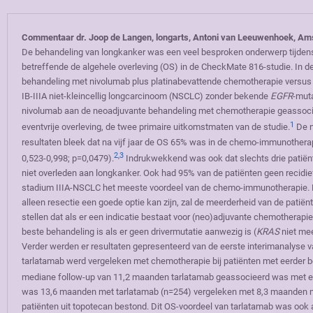
Commentaar dr. Joop de Langen, longarts, Antoni van Leeuwenhoek, A
De behandeling van longkanker was een veel besproken onderwerp tijdens
betreffende de algehele overleving (OS) in de CheckMate 816-studie. In
behandeling met nivolumab plus platinabevattende chemotherapie versus 
IB-IIIA niet-kleincellig longcarcinoom (NSCLC) zonder bekende
EGFR
-mut
nivolumab aan de neoadjuvante behandeling met chemotherapie geassocie
1
eventvrije overleving, de twee primaire uitkomstmaten van de studie.
De n
resultaten bleek dat na vijf jaar de OS 65% was in de chemo-immunother
2
,
3
0,523-0,998; p=0,0479).
Indrukwekkend was ook dat slechts drie patiënt
niet overleden aan longkanker. Ook had 95% van de patiënten geen recidi
stadium IIIA-NSCLC het meeste voordeel van de chemo-immunotherapie. H
alleen resectie een goede optie kan zijn, zal de meerderheid van de pat
stellen dat als er een indicatie bestaat voor (neo)adjuvante chemotherap
beste behandeling is als er geen drivermutatie aanwezig is (
KRAS
niet mee
Verder werden er resultaten gepresenteerd van de eerste interimanalyse 
tarlatamab werd vergeleken met chemotherapie bij patiënten met eerder be
mediane follow-up van 11,2 maanden tarlatamab geassocieerd was met een
was 13,6 maanden met tarlatamab (n=254) vergeleken met 8,3 maanden met
patiënten uit topotecan bestond. Dit OS-voordeel van tarlatamab was ook 