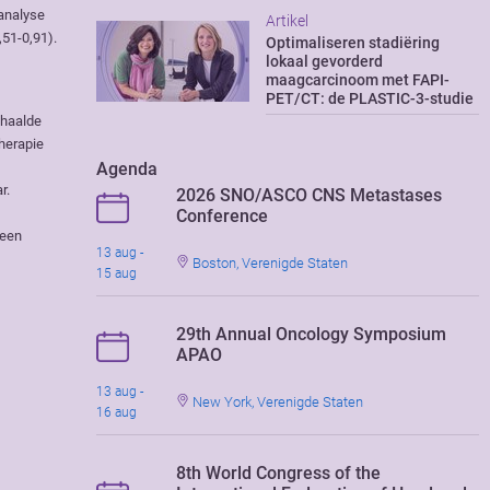
 analyse
Artikel
,51-0,91).
Optimaliseren stadiëring
lokaal gevorderd
maagcarcinoom met FAPI-
PET/CT: de PLASTIC-3-studie
ehaalde
herapie
Agenda
r.
2026 SNO/ASCO CNS Metastases
Conference
 een
13 aug -
Boston, Verenigde Staten
15 aug
29th Annual Oncology Symposium
APAO
13 aug -
New York, Verenigde Staten
16 aug
8th World Congress of the