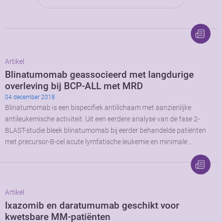
Artikel
Blinatumomab geassocieerd met langdurige
overleving bij BCP-ALL met MRD
04 december 2018
Blinatumomab is een bispecifiek antilichaam met aanzienlijke
antileukemische activiteit. Uit een eerdere analyse van de fase 2-
BLAST-studie bleek blinatumomab bij eerder behandelde patiënten
met precursor-B-cel acute lymfatische leukemie en minimale …
Artikel
Ixazomib en daratumumab geschikt voor
kwetsbare MM-patiënten