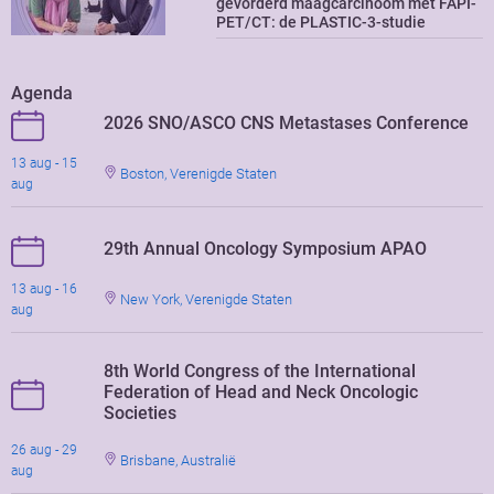
gevorderd maagcarcinoom met FAPI-
PET/CT: de PLASTIC-3-studie
Agenda
2026 SNO/ASCO CNS Metastases Conference
13 aug - 15
Boston, Verenigde Staten
aug
29th Annual Oncology Symposium APAO
13 aug - 16
New York, Verenigde Staten
aug
8th World Congress of the International
Federation of Head and Neck Oncologic
Societies
26 aug - 29
Brisbane, Australië
aug