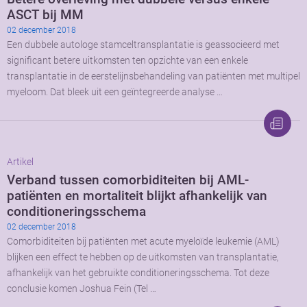
ASCT bij MM
02 december 2018
Een dubbele autologe stamceltransplantatie is geassocieerd met
significant betere uitkomsten ten opzichte van een enkele
transplantatie in de eerstelijnsbehandeling van patiënten met multipel
myeloom. Dat bleek uit een geïntegreerde analyse …
Artikel
Verband tussen comorbiditeiten bij AML-
patiënten en mortaliteit blijkt afhankelijk van
conditioneringsschema
02 december 2018
Comorbiditeiten bij patiënten met acute myeloïde leukemie (AML)
blijken een effect te hebben op de uitkomsten van transplantatie,
afhankelijk van het gebruikte conditioneringsschema. Tot deze
conclusie komen Joshua Fein (Tel …