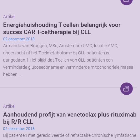
Artikel
Energiehuishouding T-cellen belangrijk voor
succes CAR T-celtherapie bij CLL
02 december 2018
Armando van Bruggen, MSc, Amsterdam UMC, locatie AMC,
onderzocht of het T-celmetabolisme bij CLL-patiënten is
aangedaan.1 Het blijkt dat T-cellen van CLL-patiënten een
verminderde glucoseopname en verminderde mitochondriële massa
hebben …
Artikel
Aanhoudend profijt van venetoclax plus rituximab
bij R/R CLL
02 december 2018
Bij patiënten met gerecidiveerde of refractaire chronische lymfatische