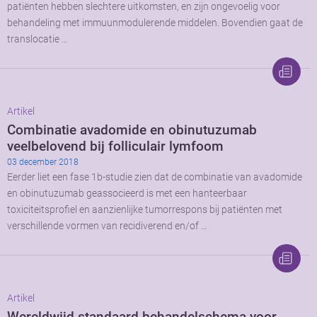
patiënten hebben slechtere uitkomsten, en zijn ongevoelig voor
behandeling met immuunmodulerende middelen. Bovendien gaat de
translocatie …
Artikel
Combinatie avadomide en obinutuzumab
veelbelovend bij folliculair lymfoom
03 december 2018
Eerder liet een fase 1b-studie zien dat de combinatie van avadomide
en obinutuzumab geassocieerd is met een hanteerbaar
toxiciteitsprofiel en aanzienlijke tumorrespons bij patiënten met
verschillende vormen van recidiverend en/of …
Artikel
Wereldwijd standaard behandelschema voor