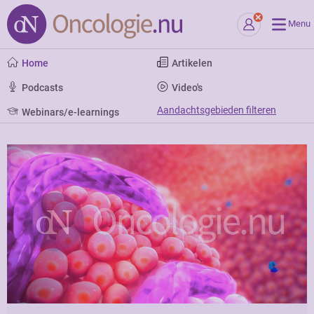
Menu
Home
Artikelen
Podcasts
Video's
Aandachtsgebieden filteren
Webinars/e-learnings