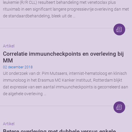
leukemie (R/R CLL) resulteert behandeling met venetoclax plus
rituximab in een significant langere progressievrije overleving dan met
de standaardbehandeling, bleek uit de …
Artikel
Correlatie immuuncheckpoints en overleving bij
MM
02 december 2018
Uit onderzoek van dr. Pim Mutsaers, internist-hematoloog en klinisch
immunoloog in het Erasmus MC Kanker Instituut, Rotterdam blijkt
dat expressie van een aantal immuuncheckpoints is gecorreleerd aan
de algehele overleving …
Artikel
Betere overleving met dubbele versus enkele