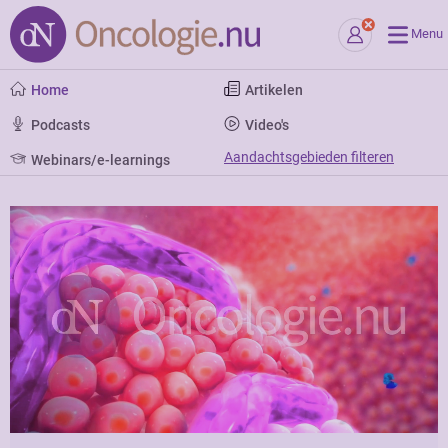
Menu
Home
Artikelen
Podcasts
Video's
Aandachtsgebieden filteren
Webinars/e-learnings