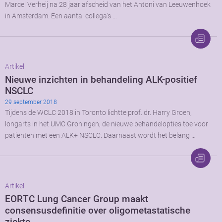
Marcel Verheij na 28 jaar afscheid van het Antoni van Leeuwenhoek
in Amsterdam. Een aantal collega's …
Artikel
Nieuwe inzichten in behandeling ALK-positief
NSCLC
29 september 2018
Tijdens de WCLC 2018 in Toronto lichtte prof. dr. Harry Groen,
longarts in het UMC Groningen, de nieuwe behandelopties toe voor
patiënten met een ALK+ NSCLC. Daarnaast wordt het belang …
Artikel
EORTC Lung Cancer Group maakt
consensusdefinitie over oligometastatische
ziekte