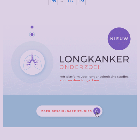
149
…
177
178