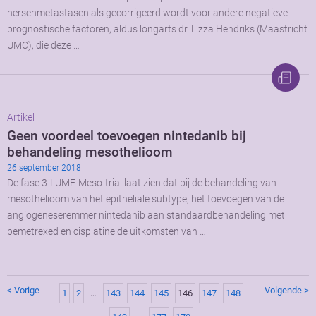
hersenmetastasen als gecorrigeerd wordt voor andere negatieve
prognostische factoren, aldus longarts dr. Lizza Hendriks (Maastricht
UMC), die deze …
Artikel
Geen voordeel toevoegen nintedanib bij
behandeling mesothelioom
26 september 2018
De fase 3-LUME-Meso-trial laat zien dat bij de behandeling van
mesothelioom van het epitheliale subtype, het toevoegen van de
angiogeneseremmer nintedanib aan standaardbehandeling met
pemetrexed en cisplatine de uitkomsten van …
< Vorige
Volgende >
1
2
…
143
144
145
146
147
148