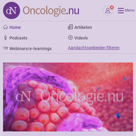
Menu
Home
Artikelen
Podcasts
Video's
Aandachtsgebieden filteren
Webinars/e-learnings