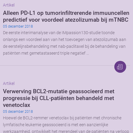
Artikel
Alleen PD-L1 op tumorinfiltrerende immuuncellen
predictief voor voordeel atezolizumab bij mTNBC
05 december 2018
De eerste interimanalyse van de IMpassion130-studie toonde
onlangs een voordeel aan van het toevoegen van atezolizumab aan
de eerstelijnsbehandeling met nab-paclitaxel bij de behandeling van
patiënten met gemetastaseerd triple negatief …
Artikel
Verwerving BCL2-mutatie geassocieerd met
progressie bij CLL-patiënten behandeld met
venetoclax
05 december 2018
Hoewel de BCL2-remmer venetoclax bij patiënten met chronische
lymfatische leukemie geassocieerd is met een aanzienlijke
werkzaamheid, ontwikkelt het merendeel van de patiënten na verloop