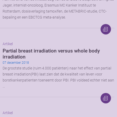
Jager, internist-oncoloog, Erasmus MC Kanker Instituut te
Rotterdam, dosisverlaging tamoxifen, de METABRIC-studie, CTC-
bepaling en een EBCTCG meta-analyse.
Artikel
Partial breast irradiation versus whole body
irradiation
07 december 2018
De grootste studie (ruim 4.000 patiënten) naar het effect van partial
breast irradiation(PBI) laat zien dat de kwaliteit van leven voor
borstkankerpatienten toeneemt door PBI. PBI voldeed echter niet aan
…
Artikel