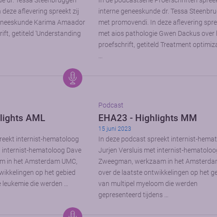
de dr. Tessa Steenbruggen
In de podcastserie Proefschriften spree
deze aflevering spreekt zij
interne geneeskunde dr. Tessa Steenbr
geneeskunde Karima Amaador
met promovendi. In deze aflevering spree
ift, getiteld ‘Understanding
met aios pathologie Gwen Dackus over
proefschrift, getiteld Treatment optimiz
…
Podcast
lights AML
EHA23 - Highlights MM
15 juni 2023
reekt internist-hematoloog
In deze podcast spreekt internist-hema
t internist-hematoloog Dave
Jurjen Versluis met internist-hematolo
am in het Amsterdam UMC,
Zweegman, werkzaam in het Amsterd
twikkelingen op het gebied
over de laatste ontwikkelingen op het g
 leukemie die werden …
van multipel myeloom die werden
gepresenteerd tijdens …