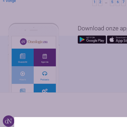
< Vorige
1
2
…
5
6
7
Download onze app 
Over ons