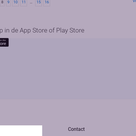
V
8
9
10
11
…
15
16
in de App Store of Play Store
Contact