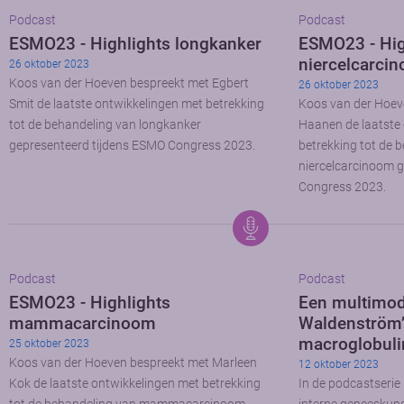
Podcast
Podcast
ESMO23 - Highlights longkanker
ESMO23 - Hig
niercelcarci
26 oktober 2023
Koos van der Hoeven bespreekt met Egbert
26 oktober 2023
Smit de laatste ontwikkelingen met betrekking
Koos van der Hoev
tot de behandeling van longkanker
Haanen de laatste
gepresenteerd tijdens ESMO Congress 2023.
betrekking tot de 
niercelcarcinoom 
Congress 2023.
Podcast
Podcast
ESMO23 - Highlights
Een multimod
mammacarcinoom
Waldenström’
macroglobul
25 oktober 2023
Koos van der Hoeven bespreekt met Marleen
12 oktober 2023
Kok de laatste ontwikkelingen met betrekking
In de podcastserie 