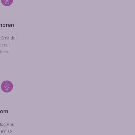
umoren
 Smit de
ot de
teerd
oom
logie.nu
ernist-