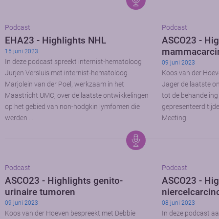
Podcast
Podcast
EHA23 - Highlights NHL
ASCO23 - Hig
mammacarci
15 juni 2023
In deze podcast spreekt internist-hematoloog
09 juni 2023
Jurjen Versluis met internist-hematoloog
Koos van der Hoev
Marjolein van der Poel, werkzaam in het
Jager de laatste o
Maastricht UMC, over de laatste ontwikkelingen
tot de behandeli
op het gebied van non-hodgkin lymfomen die
gepresenteerd tij
werden …
Meeting.
Podcast
Podcast
ASCO23 - Highlights genito-
ASCO23 - Hig
urinaire tumoren
niercelcarci
09 juni 2023
08 juni 2023
Koos van der Hoeven bespreekt met Debbie
In deze podcast a