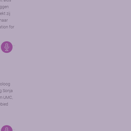
kt aios
uggen
kt zij
 haar
ation for
toloog
og Sonja
am UMC,
ebied