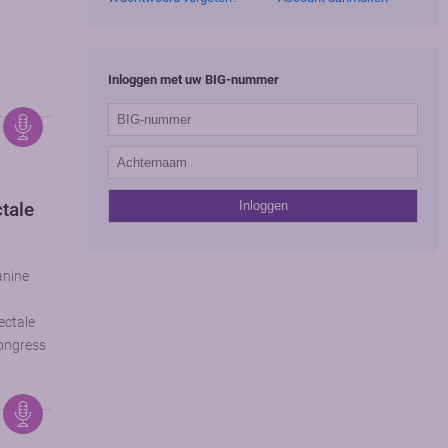
Inloggen met uw BIG-nummer
tale
anine
t
ectale
ongress