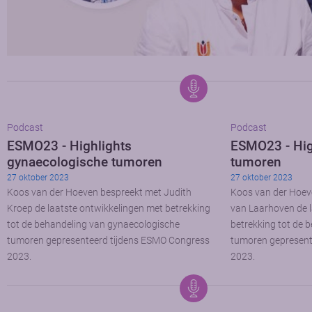
Podcast
Podcast
ESMO23 - Highlights
ESMO23 - Hig
gynaecologische tumoren
tumoren
27 oktober 2023
27 oktober 2023
Koos van der Hoeven bespreekt met Judith
Koos van der Hoev
Kroep de laatste ontwikkelingen met betrekking
van Laarhoven de l
tot de behandeling van gynaecologische
betrekking tot de 
tumoren gepresenteerd tijdens ESMO Congress
tumoren gepresent
2023.
2023.