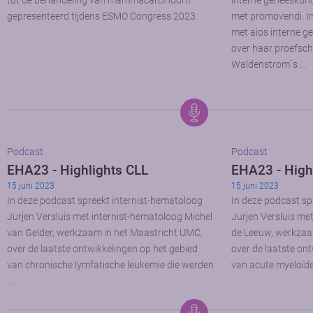
tot de behandeling van mammacarcinoom
interne geneeskun
gepresenteerd tijdens ESMO Congress 2023.
met promovendi. In 
met aios interne 
over haar proefschr
Waldenstrom´s …
Podcast
Podcast
EHA23 - Highlights CLL
EHA23 - High
15 juni 2023
15 juni 2023
In deze podcast spreekt internist-hematoloog
In deze podcast sp
Jurjen Versluis met internist-hematoloog Michel
Jurjen Versluis me
van Gelder, werkzaam in het Maastricht UMC,
de Leeuw, werkza
over de laatste ontwikkelingen op het gebied
over de laatste on
van chronische lymfatische leukemie die werden
van acute myeloïde
…