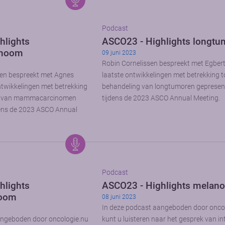
Podcast
hlights
ASCO23 - Highlights longt
noom
09 juni 2023
Robin Cornelissen bespreekt met Egbert
en bespreekt met Agnes
laatste ontwikkelingen met betrekking t
ntwikkelingen met betrekking
behandeling van longtumoren gepresen
ng van mammacarcinomen
tijdens de 2023 ASCO Annual Meeting.
dens de 2023 ASCO Annual
Podcast
hlights
ASCO23 - Highlights melan
noom
08 juni 2023
In deze podcast aangeboden door onco
angeboden door oncologie.nu
kunt u luisteren naar het gesprek van int