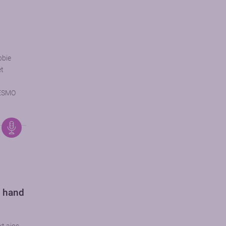
bbie
et
 ESMO
e hand
e