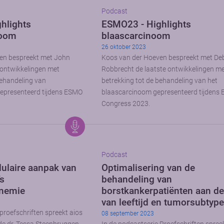
Podcast
hlights
ESMO23 - Highlights
noom
blaascarcinoom
26 oktober 2023
en bespreekt met John
Koos van der Hoeven bespreekt met De
 ontwikkelingen met
Robbrecht de laatste ontwikkelingen m
behandeling van
betrekking tot de behandeling van het
gepresenteerd tijdens ESMO
blaascarcinoom gepresenteerd tijdens
Congress 2023.
Podcast
ulaire aanpak van
Optimalisering van de
s
behandeling van
inemie
borstkankerpatiënten aan d
van leeftijd en tumorsubtyp
proefschriften spreekt aios
08 september 2023