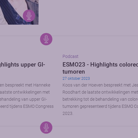
Podcast
hlights upper GI-
ESMO23 - Highlights colorec
tumoren
27 oktober 2023
en bespreekt met Hanneke
Koos van der Hoeven bespreekt met Je
aatste ontwikkelingen met
Roodhart de laatste ontwikkelingen me
behandeling van upper GI-
betrekking tot de behandeling van color
eerd tijdens ESMO Congress
tumoren gepresenteerd tijdens ESMO C
2023.