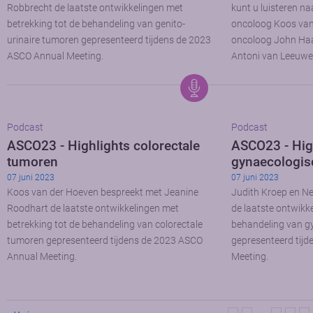
Robbrecht de laatste ontwikkelingen met
kunt u luisteren na
betrekking tot de behandeling van genito-
oncoloog Koos van 
urinaire tumoren gepresenteerd tijdens de 2023
oncoloog John Haa
ASCO Annual Meeting.
Antoni van Leeuwe
Podcast
Podcast
ASCO23 - Highlights colorectale
ASCO23 - Hig
tumoren
gynaecologis
07 juni 2023
07 juni 2023
Koos van der Hoeven bespreekt met Jeanine
Judith Kroep en Ne
Roodhart de laatste ontwikkelingen met
de laatste ontwikk
betrekking tot de behandeling van colorectale
behandeling van g
tumoren gepresenteerd tijdens de 2023 ASCO
gepresenteerd tij
Annual Meeting.
Meeting.