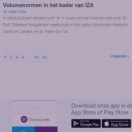
Volumenormen in het kader van IZA
09 maart 2026
In deze podcast spreekt prof. dr. ir. Koos van der Hoeven met prof. dr.
Rob Tollenaar hoogleraar Heelkunde in het Leids Universitair Medisch
Centrum, Leiden, en dr. Peter Go, tot …
Volgende >
1
2
3
4
…
15
16
Download onze app in d
App Store of Play Store