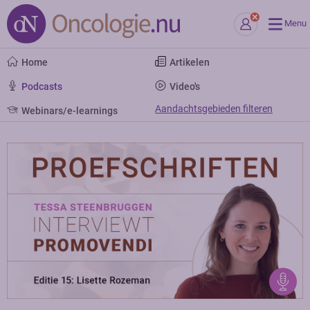
Menu
Home
Artikelen
Podcasts
Video's
Aandachtsgebieden filteren
Webinars/e-learnings