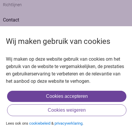
Richtlijnen
Contact
Adviesraad
Colofon
Wij maken gebruik van cookies
Adverteren
Bedankt voor het bezoeken van Oncologie.nu
Wij maken op deze website gebruik van cookies om het
Krijg gratis toegang in 30 seconden of log in om verder te gaan
gebruik van de website te vergemakkelijken, de prestaties
en gebruikerservaring te verbeteren en de relevantie van
Copyright © 2026. Uitgeverij Jaap. Alle rechten voorbehouden.
het aanbod op deze website te verhogen.
Cookies accepteren
of
Cookies weigeren
Inloggen met BIG & achternaam
Inloggen met een account
Lees ook ons
cookiebeleid
&
privacyverklaring
.