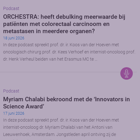
Podcast
ORCHESTRA: heeft debulking meerwaarde bij
patiënten met colorectaal carcinoom en
metastasen in meerdere organen?
18 juni 2026
In deze podcast spreekt prof. dr. ir. Koos van der Hoeven met
oncologisch chirurg prof. dr. Kees Verhoef en internist-oncoloog prof.
dr. Henk Verheul beiden van het Erasmus MC te …
Podcast
Myriam Chalabi bekroond met de ‘Innovators in
Science Award’
17 juni 2026
In deze podcast spreekt prof. dr. ir. Koos van der Hoeven met
internist-oncoloog dr. Myriam Chalabi van het Antoni van
Leeuwenhoek, Amsterdam. Jongstleden april ontving zij de