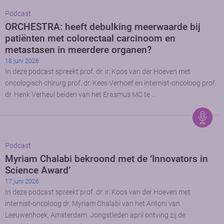
Podcast
ORCHESTRA: heeft debulking meerwaarde bij
patiënten met colorectaal carcinoom en
metastasen in meerdere organen?
18 juni 2026
In deze podcast spreekt prof. dr. ir. Koos van der Hoeven met
oncologisch chirurg prof. dr. Kees Verhoef en internist-oncoloog prof.
dr. Henk Verheul beiden van het Erasmus MC te …
Podcast
Myriam Chalabi bekroond met de ‘Innovators in
Science Award’
17 juni 2026
In deze podcast spreekt prof. dr. ir. Koos van der Hoeven met
internist-oncoloog dr. Myriam Chalabi van het Antoni van
Leeuwenhoek, Amsterdam. Jongstleden april ontving zij de