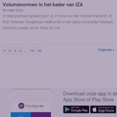
Volumenormen in het kader van IZA
09 maart 2026
In deze podcast spreekt prof. dr. ir. Koos van der Hoeven met prof. dr.
Rob Tollenaar hoogleraar Heelkunde in het Leids Universitair Medisch
Centrum, Leiden, en dr. Peter Go, tot …
Volgende >
1
2
3
4
…
15
16
Download onze app in d
App Store of Play Store