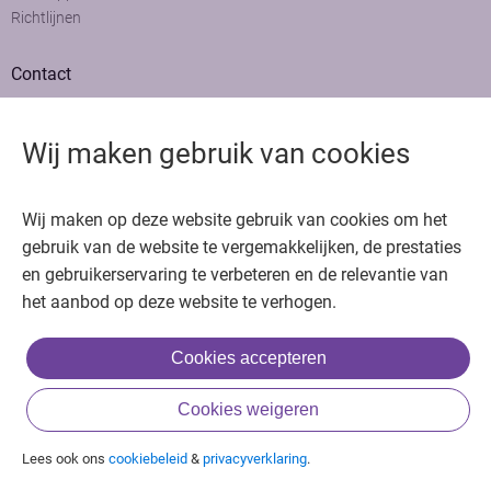
Richtlijnen
Contact
Adviesraad
Colofon
Wij maken gebruik van cookies
Adverteren
Bedankt voor het bezoeken van Oncologie.nu
Wij maken op deze website gebruik van cookies om het
Krijg gratis toegang in 30 seconden of log in om verder te gaan
gebruik van de website te vergemakkelijken, de prestaties
en gebruikerservaring te verbeteren en de relevantie van
Copyright © 2026. Uitgeverij Jaap. Alle rechten voorbehouden.
het aanbod op deze website te verhogen.
Cookies accepteren
of
Cookies weigeren
Inloggen met BIG & achternaam
Inloggen met een account
Lees ook ons
cookiebeleid
&
privacyverklaring
.