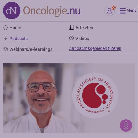
Menu
Home
Artikelen
Podcasts
Video's
Aandachtsgebieden filteren
Webinars/e-learnings