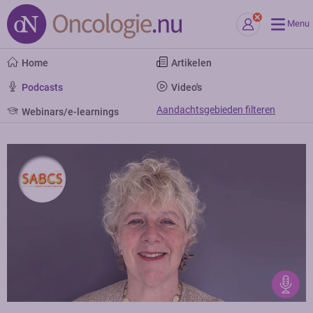
Menu
Home
Artikelen
Podcasts
Video's
Aandachtsgebieden filteren
Webinars/e-learnings