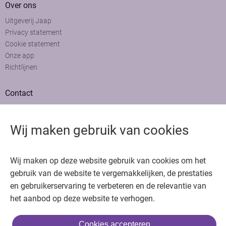
Over ons
Uitgeverij Jaap
Privacy statement
Cookie statement
Onze app
Richtlijnen
Contact
Adviesraad
Colofon
Wij maken gebruik van cookies
Adverteren
Bedankt voor het bezoeken van Oncologie.nu
Wij maken op deze website gebruik van cookies om het
Krijg gratis toegang in 30 seconden of log in om verder te gaan
gebruik van de website te vergemakkelijken, de prestaties
en gebruikerservaring te verbeteren en de relevantie van
Copyright © 2026. Uitgeverij Jaap. Alle rechten voorbehouden.
het aanbod op deze website te verhogen.
Cookies accepteren