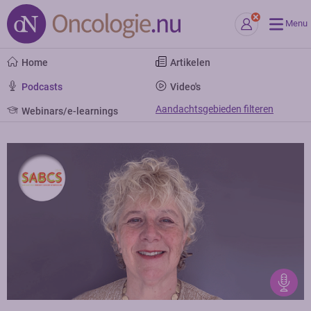
Menu
Home
Artikelen
Podcasts
Video's
Aandachtsgebieden filteren
Webinars/e-learnings