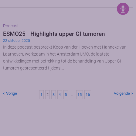
Podcast
ESMO25 - Highlights upper GI-tumoren
22 oktober 2025
In deze podcast bespreekt Koos van der Hoeven met Hanneke van
Laarhoven, werkzaam in het Amsterdam UMC, de laatste
ontwikkelingen met betrekking tot de behandeling van Upper GI-
tumoren gepresenteerd tijdens …
< Vorige
Volgende >
1
2
3
4
5
…
15
16