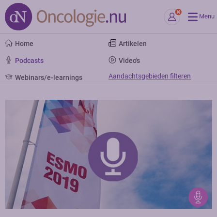
Menu
Home
Artikelen
Podcasts
Video's
Aandachtsgebieden filteren
Webinars/e-learnings