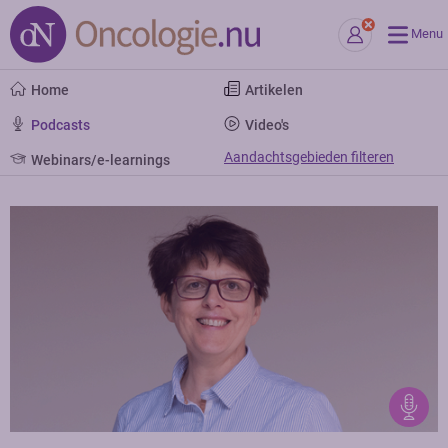
Menu
Home
Artikelen
Podcasts
Video's
Aandachtsgebieden filteren
Webinars/e-learnings