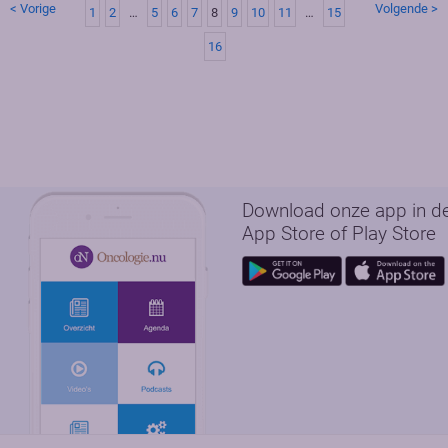
< Vorige
Volgende >
1
2
…
5
6
7
8
9
10
11
…
15
16
Download onze app in d
App Store of Play Store