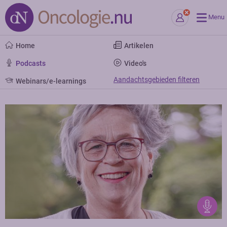
Menu
Home
Artikelen
Podcasts
Video's
Aandachtsgebieden filteren
Webinars/e-learnings