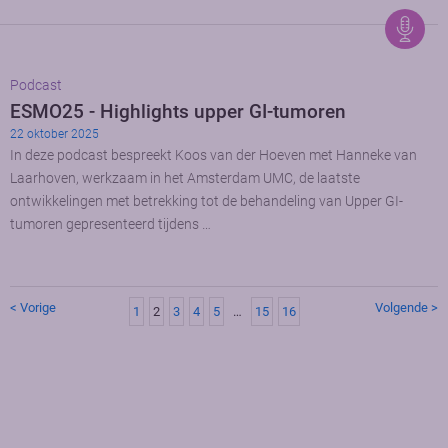
Podcast
ESMO25 - Highlights upper GI-tumoren
22 oktober 2025
In deze podcast bespreekt Koos van der Hoeven met Hanneke van
Laarhoven, werkzaam in het Amsterdam UMC, de laatste
ontwikkelingen met betrekking tot de behandeling van Upper GI-
tumoren gepresenteerd tijdens …
< Vorige
Volgende >
1
2
3
4
5
…
15
16