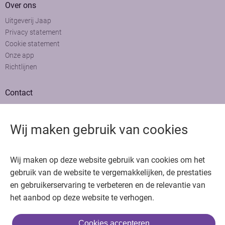
Over ons
Uitgeverij Jaap
Privacy statement
Cookie statement
Onze app
Richtlijnen
Contact
Adviesraad
Colofon
Wij maken gebruik van cookies
Adverteren
Bedankt voor het bezoeken van Oncologie.nu
Wij maken op deze website gebruik van cookies om het
Krijg gratis toegang in 30 seconden of log in om verder te gaan
gebruik van de website te vergemakkelijken, de prestaties
en gebruikerservaring te verbeteren en de relevantie van
Copyright © 2026. Uitgeverij Jaap. Alle rechten voorbehouden.
het aanbod op deze website te verhogen.
Cookies accepteren