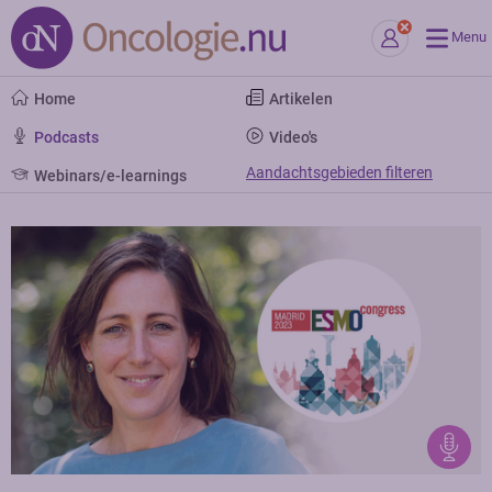
Menu
Home
Artikelen
Podcasts
Video's
Aandachtsgebieden filteren
Webinars/e-learnings