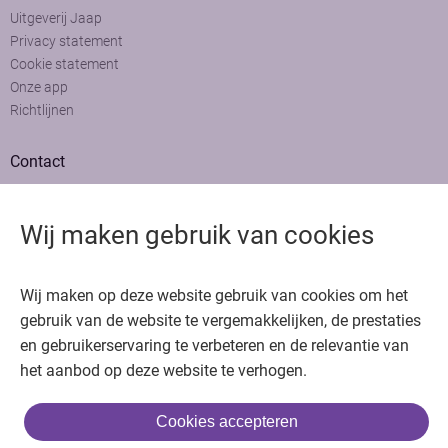
Uitgeverij Jaap
Privacy statement
Cookie statement
Onze app
Richtlijnen
Contact
Adviesraad
Colofon
Wij maken gebruik van cookies
Adverteren
Bedankt voor het bezoeken van Oncologie.nu
Wij maken op deze website gebruik van cookies om het
Krijg gratis toegang in 30 seconden of log in om verder te gaan
gebruik van de website te vergemakkelijken, de prestaties
en gebruikerservaring te verbeteren en de relevantie van
Copyright © 2026. Uitgeverij Jaap. Alle rechten voorbehouden.
het aanbod op deze website te verhogen.
Cookies accepteren
of