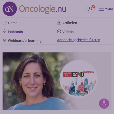
Menu
Home
Artikelen
Podcasts
Video's
Aandachtsgebieden filteren
Webinars/e-learnings