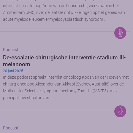
internist-hematoloog Arjan van de Loosdrecht, werkzaam in het
Amsterdam UMC, over de laatste ontwikkelingen op het gebied van
acute myeloïde leukemie/myelodysplastisch syndroom …
Podcast
De-escalatie chirurgische interventie stadium III-
melanoom
20 juni 2025
In deze podcast spreekt internist-oncoloog Koos van der Hoeven met
chirurg-oncoloog Alexander van Akkooi (Sydney, Australië) over de
Multicenter Selective Lymphadenectomy Trial - III (MSLT-3). Alex is
principal investigator van …
Podcast