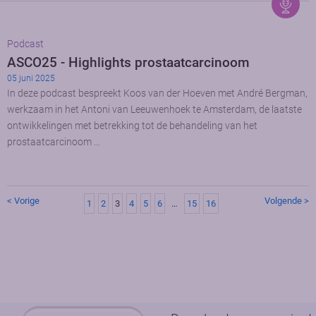
Podcast
ASCO25 - Highlights prostaatcarcinoom
05 juni 2025
In deze podcast bespreekt Koos van der Hoeven met André Bergman,
werkzaam in het Antoni van Leeuwenhoek te Amsterdam, de laatste
ontwikkelingen met betrekking tot de behandeling van het
prostaatcarcinoom …
< Vorige
Volgende >
1
2
3
4
5
6
…
15
16