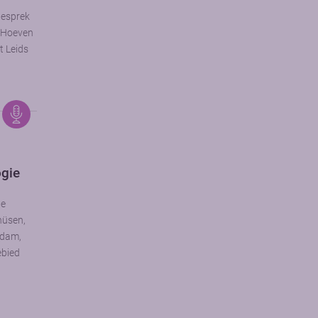
gesprek
r Hoeven
t Leids
ogie
ne
hüsen,
rdam,
ebied