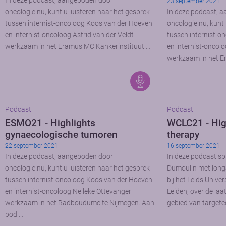
In deze podcast, aangeboden door
23 september 2021
oncologie.nu, kunt u luisteren naar het gesprek
In deze podcast, 
tussen internist-oncoloog Koos van der Hoeven
oncologie.nu, kunt 
en internist-oncoloog Astrid van der Veldt
tussen internist-o
werkzaam in het Eramus MC Kankerinstituut …
en internist-oncolo
werkzaam in het E
Podcast
Podcast
ESMO21 - Highlights
WCLC21 - Hig
gynaecologische tumoren
therapy
22 september 2021
16 september 2021
In deze podcast, aangeboden door
In deze podcast sp
oncologie.nu, kunt u luisteren naar het gesprek
Dumoulin met long
tussen internist-oncoloog Koos van der Hoeven
bij het Leids Unive
en internist-oncoloog Nelleke Ottevanger
Leiden, over de laa
werkzaam in het Radboudumc te Nijmegen. Aan
gebied van targete
bod …