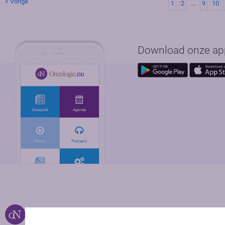
< Vorige
1
2
…
9
10
Download onze app 
Over ons