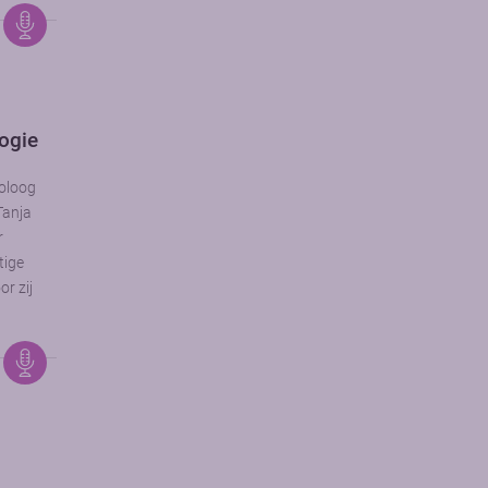
logie
coloog
Tanja
r
tige
or zij