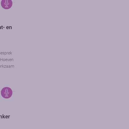
t- en
gesprek
r Hoeven
werkzaam
nker