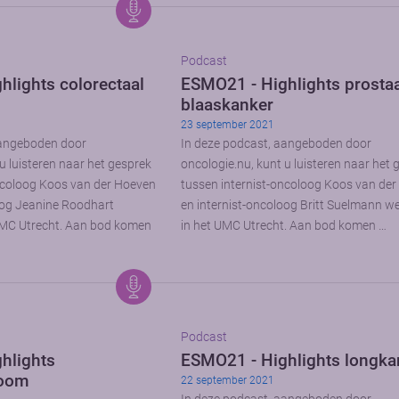
Podcast
lights colorectaal
ESMO21 - Highlights prostaa
blaaskanker
23 september 2021
aangeboden door
In deze podcast, aangeboden door
u luisteren naar het gesprek
oncologie.nu, kunt u luisteren naar het 
ncoloog Koos van der Hoeven
tussen internist-oncoloog Koos van de
oog Jeanine Roodhart
en internist-oncoloog Britt Suelmann 
MC Utrecht. Aan bod komen
in het UMC Utrecht. Aan bod komen …
Podcast
hlights
ESMO21 - Highlights longka
noom
22 september 2021