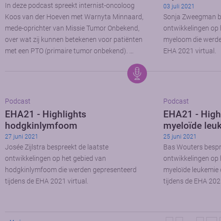
In deze podcast spreekt internist-oncoloog
03 juli 2021
Koos van der Hoeven met Warnyta Minnaard,
Sonja Zweegman be
mede-oprichter van Missie Tumor Onbekend,
ontwikkelingen op 
over wat zij kunnen betekenen voor patiënten
myeloom die werde
met een PTO (primaire tumor onbekend). …
EHA 2021 virtual.
Podcast
Podcast
EHA21 - Highlights
EHA21 - High
hodgkinlymfoom
myeloïde leu
27 juni 2021
25 juni 2021
Josée Zijlstra bespreekt de laatste
Bas Wouters bespre
ontwikkelingen op het gebied van
ontwikkelingen op 
hodgkinlymfoom die werden gepresenteerd
myeloïde leukemie
tijdens de EHA 2021 virtual.
tijdens de EHA 2021