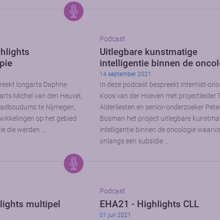
Podcast
hlights
Uitlegbare kunstmatige
pie
intelligentie binnen de onco
14 september 2021
reekt longarts Daphne
In deze podcast bespreekt internist-on
rts Michel van den Heuvel,
Koos van der Hoeven met projectleider 
Radboudumc te Nijmegen,
Alderliesten en senior-onderzoeker Pete
twikkelingen op het gebied
Bosman het project uitlegbare kunstma
e die werden …
intelligentie binnen de oncologie waarvo
onlangs een subsidie …
Podcast
ights multipel
EHA21 - Highlights CLL
01 juli 2021