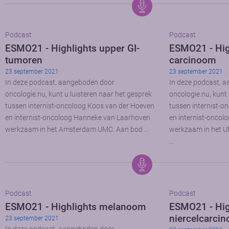
Podcast
Podcast
ESMO21 - Highlights upper GI-
ESMO21 - High
tumoren
carcinoom
23 september 2021
23 september 2021
In deze podcast, aangeboden door
In deze podcast, 
oncologie.nu, kunt u luisteren naar het gesprek
oncologie.nu, kunt 
tussen internist-oncoloog Koos van der Hoeven
tussen internist-o
en internist-oncoloog Hanneke van Laarhoven
en internist-oncol
werkzaam in het Amsterdam UMC. Aan bod …
werkzaam in het U
…
Podcast
Podcast
ESMO21 - Highlights melanoom
ESMO21 - Hig
niercelcarci
23 september 2021