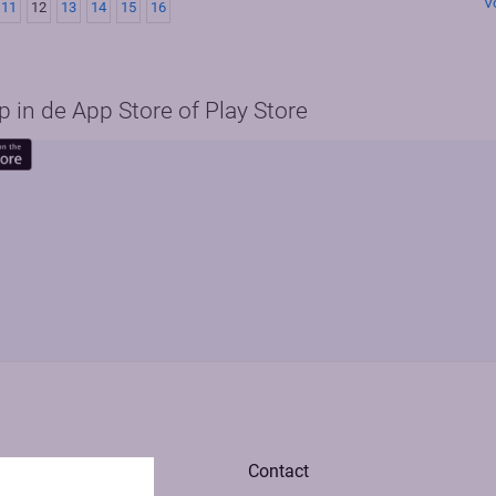
V
11
12
13
14
15
16
in de App Store of Play Store
Contact