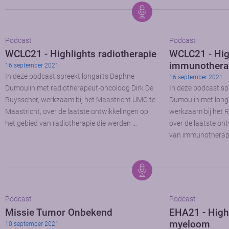
Podcast
Podcast
WCLC21 - Highlights radiotherapie
WCLC21 - Hig
immunothera
16 september 2021
In deze podcast spreekt longarts Daphne
16 september 2021
Dumoulin met radiotherapeut-oncoloog Dirk De
In deze podcast sp
Ruysscher, werkzaam bij het Maastricht UMC te
Dumoulin met longa
Maastricht, over de laatste ontwikkelingen op
werkzaam bij het 
het gebied van radiotherapie die werden …
over de laatste on
van immunotherapi
Podcast
Podcast
Missie Tumor Onbekend
EHA21 - Highl
myeloom
10 september 2021