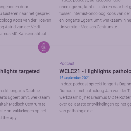
In deze podcast, aangeboden door
aangeboden door
oncologie.nu, kunt u luisteren naar het 
u luisteren naar het gesprek
tussen internist-oncoloog Koos van de
ncoloog Koos van der Hoeven
en longarts Egbert Smit werkzaam in he
og Astrid van der Veldt
Universitair Medisch Centrum te …
ramus MC Kankerinstituut …
Podcast
hlights targeted
WCLC21 - Highlights pathol
16 september 2021
In deze podcast spreekt longarts Daph
reekt longarts Daphne
Dumoulin met patholoog Jan von der T
arts Egbert Smit, werkzaam
werkzaam bij het Erasmus MC te Rotte
rsitair Medisch Centrum te
over de laatste ontwikkelingen op het g
tste ontwikkelingen op het
van pathologie die …
d therapy …