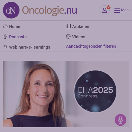
Menu
Home
Artikelen
Podcasts
Video's
Aandachtsgebieden filteren
Webinars/e-learnings