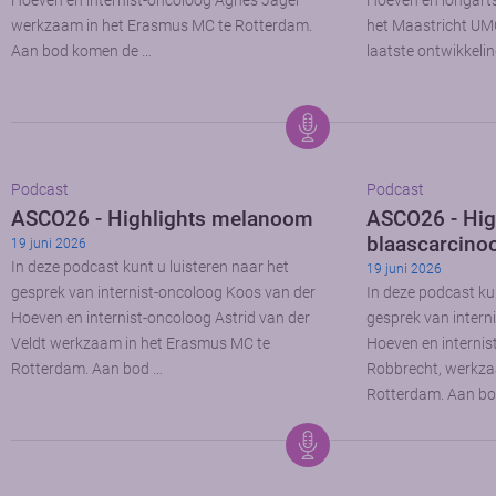
Hoeven en internist-oncoloog Agnes Jager
Hoeven en longart
werkzaam in het Erasmus MC te Rotterdam.
het Maastricht UM
Aan bod komen de …
laatste ontwikkeli
Podcast
Podcast
ASCO26 - Highlights melanoom
ASCO26 - Hig
blaascarcin
19 juni 2026
In deze podcast kunt u luisteren naar het
19 juni 2026
gesprek van internist-oncoloog Koos van der
In deze podcast kun
Hoeven en internist-oncoloog Astrid van der
gesprek van intern
Veldt werkzaam in het Erasmus MC te
Hoeven en internis
Rotterdam. Aan bod …
Robbrecht, werkza
Rotterdam. Aan bo