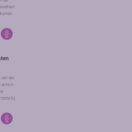
n der
Roodhart
d komen
nten
s van der
-arts in
te
tatie bij