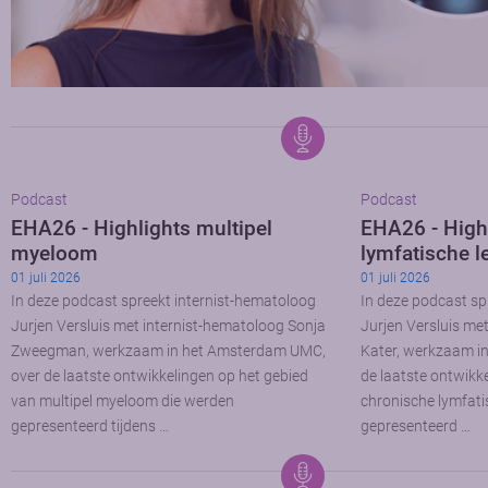
Podcast
Podcast
EHA26 - Highlights multipel
EHA26 - High
myeloom
lymfatische l
01 juli 2026
01 juli 2026
In deze podcast spreekt internist-hematoloog
In deze podcast sp
Jurjen Versluis met internist-hematoloog Sonja
Jurjen Versluis me
Zweegman, werkzaam in het Amsterdam UMC,
Kater, werkzaam i
over de laatste ontwikkelingen op het gebied
de laatste ontwikk
van multipel myeloom die werden
chronische lymfati
gepresenteerd tijdens …
gepresenteerd …