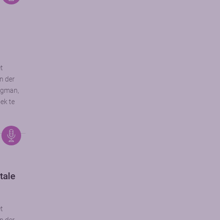
et
n der
rgman,
ek te
tale
et