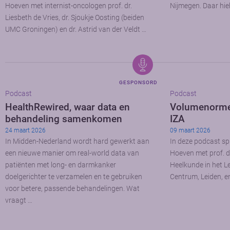
Hoeven met internist-oncologen prof. dr.
Nijmegen. Daar hiel
Liesbeth de Vries, dr. Sjoukje Oosting (beiden
UMC Groningen) en dr. Astrid van der Veldt …
GESPONSORD
Podcast
Podcast
HealthRewired, waar data en
Volumenormen
behandeling samenkomen
IZA
24 maart 2026
09 maart 2026
In Midden-Nederland wordt hard gewerkt aan
In deze podcast spr
een nieuwe manier om real-world data van
Hoeven met prof. d
patiënten met long- en darmkanker
Heelkunde in het Le
doelgerichter te verzamelen en te gebruiken
Centrum, Leiden, en
voor betere, passende behandelingen. Wat
vraagt …