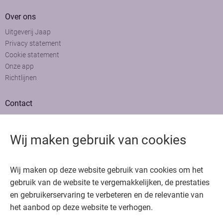
Over ons
Uitgeverij Jaap
Privacy statement
Cookie statement
Onze app
Richtlijnen
Contact
Adviesraad
Colofon
Wij maken gebruik van cookies
Adverteren
Bedankt voor het bezoeken van Oncologie.nu
Wij maken op deze website gebruik van cookies om het
Krijg gratis toegang in 30 seconden of log in om verder te gaan
gebruik van de website te vergemakkelijken, de prestaties
en gebruikerservaring te verbeteren en de relevantie van
Copyright © 2026. Uitgeverij Jaap. Alle rechten voorbehouden.
het aanbod op deze website te verhogen.