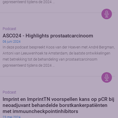
gepresenteerd tijdens de 2024 …
Podcast
ASCO24 - Highlights prostaatcarcinoom
06 juni 2024
In deze podcast bespreekt Koos van der Hoeven met André Bergman,
Antoni van Leeuwenhoek te Amsterdam, de laatste ontwikkelingen
met betrekking tot de behandeling van prostaatcarcinoom
gepresenteerd tijdens de 2024 …
Podcast
Imprint en ImprintTN voorspellen kans op pCR bij
neoadjuvant behandelde borstkankerpatiënten
met immuuncheckpointinhibitors
23 mei 2024