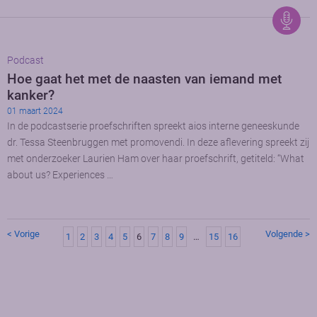
Podcast
Hoe gaat het met de naasten van iemand met
kanker?
01 maart 2024
In de podcastserie proefschriften spreekt aios interne geneeskunde
dr. Tessa Steenbruggen met promovendi. In deze aflevering spreekt zij
met onderzoeker Laurien Ham over haar proefschrift, getiteld: “What
about us? Experiences …
< Vorige
Volgende >
1
2
3
4
5
6
7
8
9
…
15
16