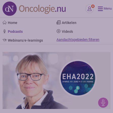
Menu
Home
Artikelen
Podcasts
Video's
Aandachtsgebieden filteren
Webinars/e-learnings