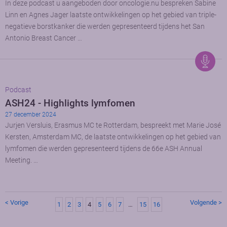
In deze podcast u aangeboden door oncologie.nu bespreken Sabine
Linn en Agnes Jager laatste ontwikkelingen op het gebied van triple-
negatieve borstkanker die werden gepresenteerd tijdens het San
Antonio Breast Cancer …
Podcast
ASH24 - Highlights lymfomen
27 december 2024
Jurjen Versluis, Erasmus MC te Rotterdam, bespreekt met Marie José
Kersten, Amsterdam MC, de laatste ontwikkelingen op het gebied van
lymfomen die werden gepresenteerd tijdens de 66e ASH Annual
Meeting. …
< Vorige
Volgende >
1
2
3
4
5
6
7
…
15
16