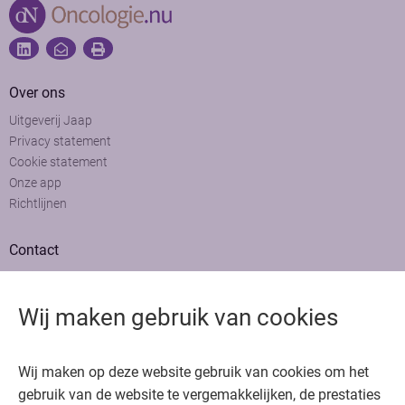
Over ons
Uitgeverij Jaap
Privacy statement
Cookie statement
Onze app
Richtlijnen
Contact
Adviesraad
Colofon
Wij maken gebruik van cookies
Adverteren
Bedankt voor het bezoeken van Oncologie.nu
Wij maken op deze website gebruik van cookies om het
Krijg gratis toegang in 30 seconden of log in om verder te gaan
gebruik van de website te vergemakkelijken, de prestaties