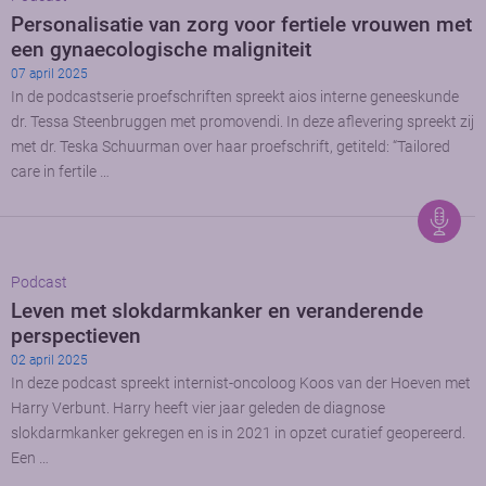
Personalisatie van zorg voor fertiele vrouwen met
een gynaecologische maligniteit
07 april 2025
In de podcastserie proefschriften spreekt aios interne geneeskunde
dr. Tessa Steenbruggen met promovendi. In deze aflevering spreekt zij
met dr. Teska Schuurman over haar proefschrift, getiteld: “Tailored
care in fertile …
Podcast
Leven met slokdarmkanker en veranderende
perspectieven
02 april 2025
In deze podcast spreekt internist-oncoloog Koos van der Hoeven met
Harry Verbunt. Harry heeft vier jaar geleden de diagnose
slokdarmkanker gekregen en is in 2021 in opzet curatief geopereerd.
Een …