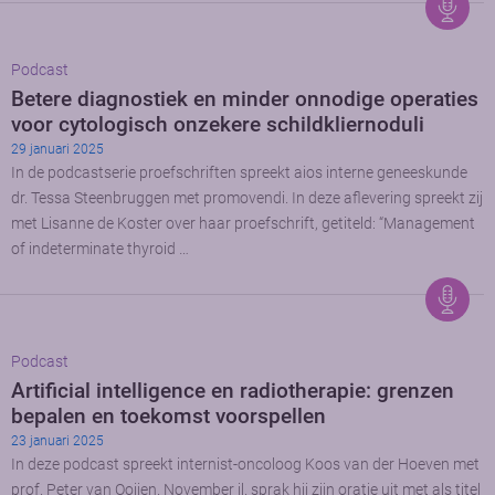
Podcast
Betere diagnostiek en minder onnodige operaties
voor cytologisch onzekere schildkliernoduli
29 januari 2025
In de podcastserie proefschriften spreekt aios interne geneeskunde
dr. Tessa Steenbruggen met promovendi. In deze aflevering spreekt zij
met Lisanne de Koster over haar proefschrift, getiteld: “Management
of indeterminate thyroid …
Podcast
Artificial intelligence en radiotherapie: grenzen
bepalen en toekomst voorspellen
23 januari 2025
In deze podcast spreekt internist-oncoloog Koos van der Hoeven met
prof. Peter van Ooijen. November jl. sprak hij zijn oratie uit met als titel