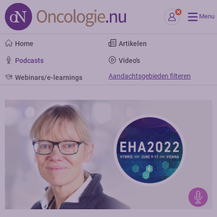
Menu
Home
Artikelen
Podcasts
Video's
Aandachtsgebieden filteren
Webinars/e-learnings