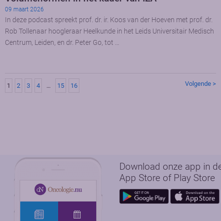
09 maart 2026
In deze podcast spreekt prof. dr. ir. Koos van der Hoeven met prof. dr.
Rob Tollenaar hoogleraar Heelkunde in het Leids Universitair Medisch
Centrum, Leiden, en dr. Peter Go, tot …
Volgende >
1
2
3
4
…
15
16
Download onze app in d
App Store of Play Store