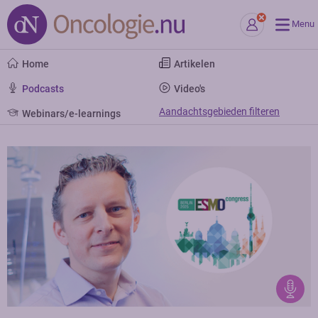
Menu
Home
Artikelen
Podcasts
Video's
Aandachtsgebieden filteren
Webinars/e-learnings