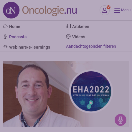
Menu
Home
Artikelen
Podcasts
Video's
Aandachtsgebieden filteren
Webinars/e-learnings