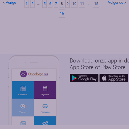
< Vorige
Volgende >
1
2
…
5
6
7
8
9
10
11
…
15
16
Download onze app in d
App Store of Play Store