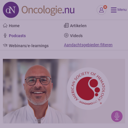
Menu
Home
Artikelen
Podcasts
Video's
Aandachtsgebieden filteren
Webinars/e-learnings