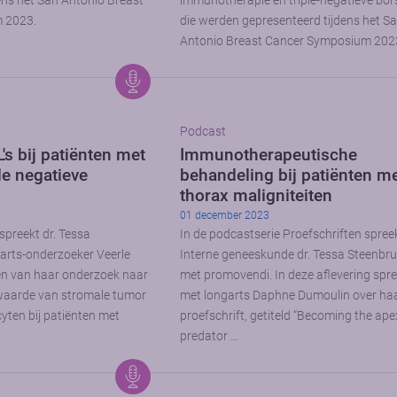
ens het San Antonio Breast
immunotherapie en triple-negatieve bor
 2023.
die werden gepresenteerd tijdens het S
Antonio Breast Cancer Symposium 202
Podcast
's bij patiënten met
Immunotherapeutische
le negatieve
behandeling bij patiënten m
thorax maligniteiten
01 december 2023
spreekt dr. Tessa
In de podcastserie Proefschriften spree
arts-onderzoeker Veerle
Interne geneeskunde dr. Tessa Steenbr
en van haar onderzoek naar
met promovendi. In deze aflevering spree
waarde van stromale tumor
met longarts Daphne Dumoulin over ha
cyten bij patiënten met
proefschrift, getiteld “Becoming the ape
predator …