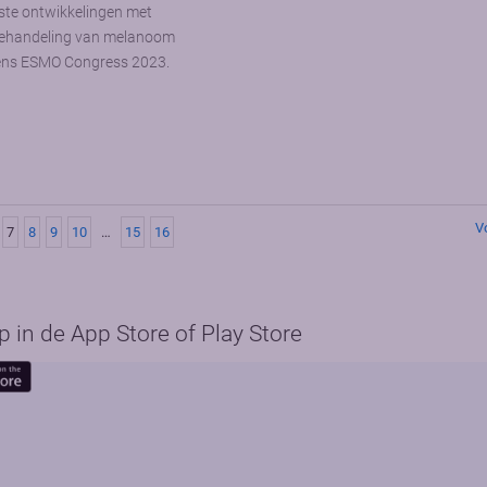
tste ontwikkelingen met
 behandeling van melanoom
dens ESMO Congress 2023.
V
7
8
9
10
…
15
16
in de App Store of Play Store