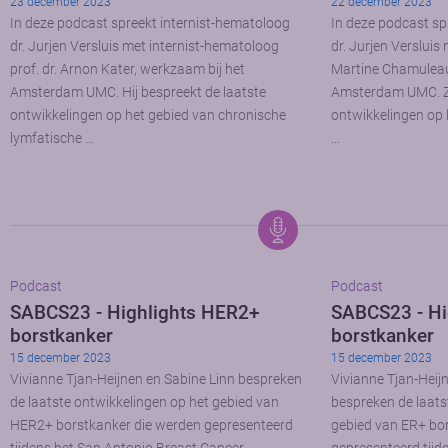
23 december 2023
22 december 2023
In deze podcast spreekt internist-hematoloog
In deze podcast sp
dr. Jurjen Versluis met internist-hematoloog
dr. Jurjen Versluis
prof. dr. Arnon Kater, werkzaam bij het
Martine Chamuleau
Amsterdam UMC. Hij bespreekt de laatste
Amsterdam UMC. Ze 
ontwikkelingen op het gebied van chronische
ontwikkelingen op 
lymfatische …
…
Podcast
Podcast
SABCS23 - Highlights HER2+
SABCS23 - Hi
borstkanker
borstkanker
15 december 2023
15 december 2023
Vivianne Tjan-Heijnen en Sabine Linn bespreken
Vivianne Tjan-Heij
de laatste ontwikkelingen op het gebied van
bespreken de laats
HER2+ borstkanker die werden gepresenteerd
gebied van ER+ bo