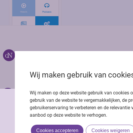
Over ons
Uitgeverij Jaap
Privacy statemen
Wij maken gebruik van cookie
Cookie statemen
Onze app
Richtlijnen
Wij maken op deze website gebruik van cookies 
gebruik van de website te vergemakkelijken, de pr
gebruikerservaring te verbeteren en de relevantie 
aanbod op deze website te verhogen.
Cookies accepteren
Cookies weigeren