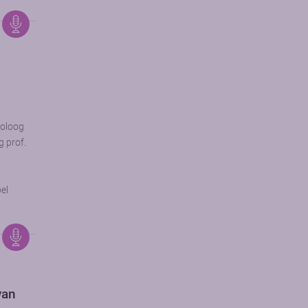
toloog
g prof.
el
van