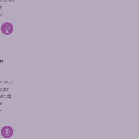
stkanker
an
3.
et
kt aios
uggen
kt zij
ar
x