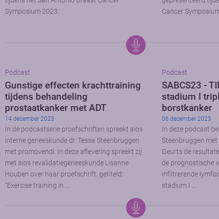
tijdens het San Antonio Breast Cancer
gepresenteerd tijd
Symposium 2023.
Cancer Symposium
Podcast
Podcast
Gunstige effecten krachttraining
SABCS23 - TIL
tijdens behandeling
stadium I trip
prostaatkanker met ADT
borstkanker
14 december 2023
06 december 2023
In de podcastserie proefschriften spreekt aios
In deze podcast be
interne geneeskunde dr. Tessa Steenbruggen
Steenbruggen met 
met promovendi. In deze aflevering spreekt zij
Geurts de resultat
met aios revalidatiegeneeskunde Lisanne
de prognostische 
Houben over haar proefschrift, getiteld:
infiltrerende lymfo
“Exercise training in …
stadium I …