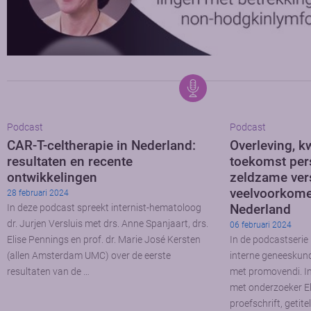
Podcast
Podcast
CAR-T-celtherapie in Nederland:
Overleving, kw
resultaten en recente
toekomst per
ontwikkelingen
zeldzame ver
veelvoorkome
28 februari 2024
Nederland
In deze podcast spreekt internist-hematoloog
dr. Jurjen Versluis met drs. Anne Spanjaart, drs.
06 februari 2024
Elise Pennings en prof. dr. Marie José Kersten
In de podcastserie 
(allen Amsterdam UMC) over de eerste
interne geneeskun
resultaten van de …
met promovendi. In 
met onderzoeker El
proefschrift, getit