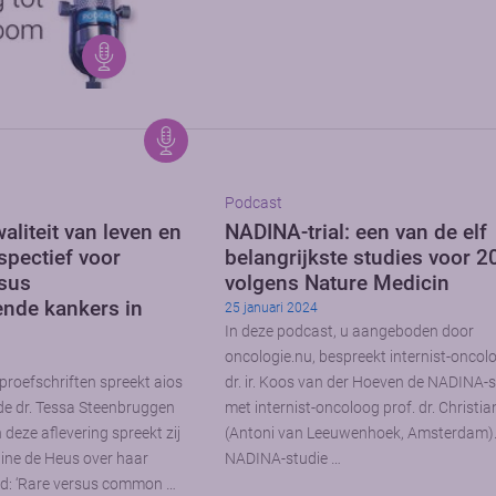
Podcast
aliteit van leven en
NADINA-trial: een van de elf
spectief voor
belangrijkste studies voor 
sus
volgens Nature Medicin
nde kankers in
25 januari 2024
In deze podcast, u aangeboden door
oncologie.nu, bespreekt internist-oncol
proefschriften spreekt aios
dr. ir. Koos van der Hoeven de NADINA-s
de dr. Tessa Steenbruggen
met internist-oncoloog prof. dr. Christi
deze aflevering spreekt zij
(Antoni van Leeuwenhoek, Amsterdam).
ine de Heus over haar
NADINA-studie …
eld: ‘Rare versus common …