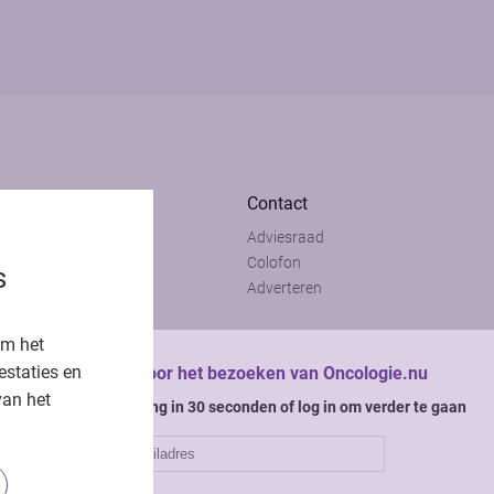
Contact
Adviesraad
t
Colofon
s
t
Adverteren
om het
estaties en
Bedankt voor het bezoeken van Oncologie.nu
van het
Krijg gratis toegang in 30 seconden of log in om verder te gaan