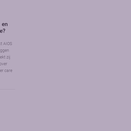
n en
ie?
kt AIOS
uggen
kt zij
over
cer care