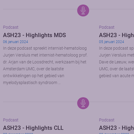
Podcast
Podcast
ASH23 - Highlights MDS
ASH23 - High
06 januari 2024
05 januari 2024
In deze podcast spreekt internist-hematoloog
In deze podcast sp
Jurjen Versluis met internist-hematoloog prof.
Jurjen Versluis met
dr. Arjan van de Loosdrecht, werkzaam bij het
Dave de Leeuw, we
Amsterdam UMC, over de laatste
UMC, over de laats
ontwikkelingen op het gebied van
gebied van acute m
myelodysplastisch syndroom …
Podcast
Podcast
ASH23 - Highlights CLL
ASH23 - High