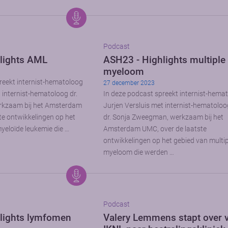
Podcast
lights AML
ASH23 - Highlights multiple
myeloom
reekt internist-hematoloog
27 december 2023
 internist-hematoloog dr.
In deze podcast spreekt internist-hema
rkzaam bij het Amsterdam
Jurjen Versluis met internist-hematoloo
te ontwikkelingen op het
dr. Sonja Zweegman, werkzaam bij het
yeloïde leukemie die …
Amsterdam UMC, over de laatste
ontwikkelingen op het gebied van multip
myeloom die werden …
Podcast
lights lymfomen
Valery Lemmens stapt over 