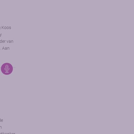
g Koos
y
rder van
o. Aan
de
an