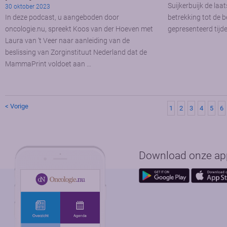
Suijkerbuijk de laa
30 oktober 2023
In deze podcast, u aangeboden door
betrekking tot de
oncologie.nu, spreekt Koos van der Hoeven met
gepresenteerd tij
Laura van ‘t Veer naar aanleiding van de
beslissing van Zorginstituut Nederland dat de
MammaPrint voldoet aan …
< Vorige
1
2
3
4
5
6
Download onze app 