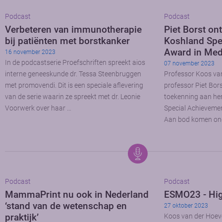
Podcast
Podcast
Verbeteren van immunotherapie
Piet Borst on
bij patiënten met borstkanker
Koshland Spe
Award in Med
16 november 2023
In de podcastserie Proefschriften spreekt aios
07 november 2023
interne geneeskunde dr. Tessa Steenbruggen
Professor Koos va
met promovendi. Dit is een speciale aflevering
professor Piet Bor
van de serie waarin ze spreekt met dr. Leonie
toekenning aan he
Voorwerk over haar …
Special Achievemen
Aan bod komen on
Podcast
Podcast
MammaPrint nu ook in Nederland
ESMO23 - Hi
‘stand van de wetenschap en
27 oktober 2023
praktijk’
Koos van der Hoev