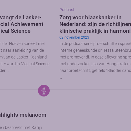
Podcast
tvangt de Lasker-
Zorg voor blaaskanker in
cial Achievement
Nederland: zijn de richtlijne
ical Science
klinische praktijk in harmon
02 november 2023
n der Hoeven spreekt met
In de podcastserie proefschriften spree
st naar aanleiding van de
Interne geneeskunde dr. Tessa Steenbr
m van de Lasker-Koshland
met promovendi. In deze aflevering spree
t Award in Medical Science.
met onderzoeker Lisa van Hoogstraten 
der …
haar proefschrift, getiteld “Bladder can
…
ghlights melanoom
en bespreekt met Karijn